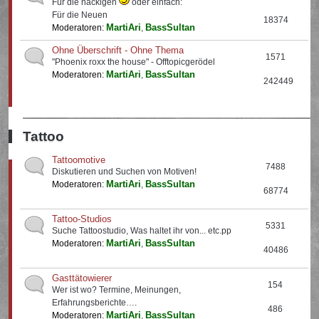
Für die nackigen
oder einfach:
Für die Neuen
18374
MartiAri
BassSultan
Moderatoren:
,
Ohne Überschrift - Ohne Thema
1571
"Phoenix roxx the house" - Offtopicgerödel
MartiAri
BassSultan
Moderatoren:
,
242449
Tattoo
Tattoomotive
7488
Diskutieren und Suchen von Motiven!
MartiAri
BassSultan
Moderatoren:
,
68774
Tattoo-Studios
5331
Suche Tattoostudio, Was haltet ihr von... etc.pp
MartiAri
BassSultan
Moderatoren:
,
40486
Gasttätowierer
154
Wer ist wo? Termine, Meinungen,
Erfahrungsberichte….
486
MartiAri
BassSultan
Moderatoren:
,