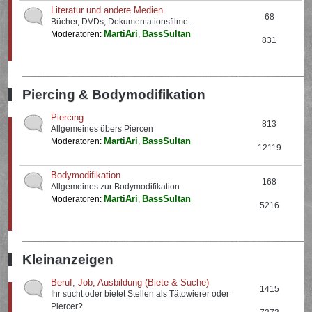
Literatur und andere Medien
68
Bücher, DVDs, Dokumentationsfilme...
MartiAri
BassSultan
Moderatoren:
,
831
Piercing & Bodymodifikation
Piercing
813
Allgemeines übers Piercen
MartiAri
BassSultan
Moderatoren:
,
12119
Bodymodifikation
168
Allgemeines zur Bodymodifikation
MartiAri
BassSultan
Moderatoren:
,
5216
Kleinanzeigen
Beruf, Job, Ausbildung (Biete & Suche)
1415
Ihr sucht oder bietet Stellen als Tätowierer oder
Piercer?