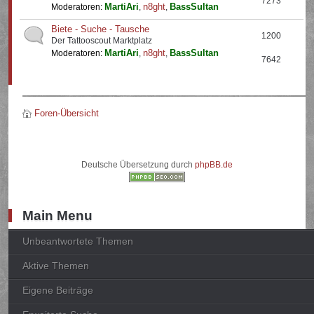
7273
MartiAri
n8ght
BassSultan
Moderatoren:
,
,
Biete - Suche - Tausche
1200
Der Tattooscout Marktplatz
MartiAri
n8ght
BassSultan
Moderatoren:
,
,
7642
Foren-Übersicht
Deutsche Übersetzung durch
phpBB.de
Main Menu
Unbeantwortete Themen
Aktive Themen
Eigene Beiträge