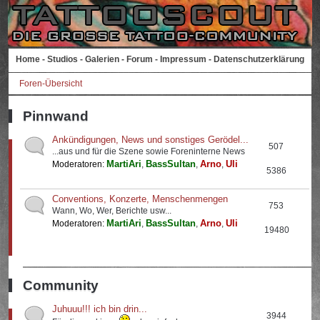
Home
-
Studios
-
Galerien
-
Forum
-
Impressum
-
Datenschutzerklärung
Foren-Übersicht
Pinnwand
Ankündigungen, News und sonstiges Gerödel...
507
...aus und für die Szene sowie Foreninterne News
MartiAri
BassSultan
Arno
Uli
Moderatoren:
,
,
,
5386
Conventions, Konzerte, Menschenmengen
753
Wann, Wo, Wer, Berichte usw...
MartiAri
BassSultan
Arno
Uli
Moderatoren:
,
,
,
19480
Community
Juhuuu!!! ich bin drin...
3944