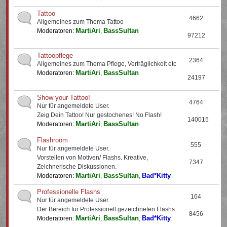
Tattoo
4662
Allgemeines zum Thema Tattoo
MartiAri
BassSultan
Moderatoren:
,
97212
Tattoopflege
2364
Allgemeines zum Thema Pflege, Verträglichkeit etc
MartiAri
BassSultan
Moderatoren:
,
24197
Show your Tattoo!
4764
Nur für angemeldete User.
Zeig Dein Tattoo! Nur gestochenes! No Flash!
140015
MartiAri
BassSultan
Moderatoren:
,
Flashroom
555
Nur für angemeldete User.
Vorstellen von Motiven/ Flashs. Kreative,
7347
Zeichnerische Diskussionen.
MartiAri
BassSultan
Bad*Kitty
Moderatoren:
,
,
Professionelle Flashs
164
Nur für angemeldete User.
Der Bereich für Professionell gezeichneten Flashs
8456
MartiAri
BassSultan
Bad*Kitty
Moderatoren:
,
,