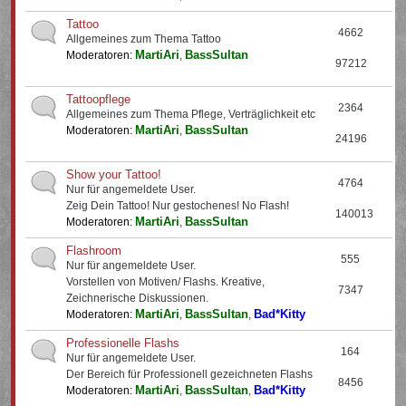
Tattoo
4662
Allgemeines zum Thema Tattoo
MartiAri
BassSultan
Moderatoren:
,
97212
Tattoopflege
2364
Allgemeines zum Thema Pflege, Verträglichkeit etc
MartiAri
BassSultan
Moderatoren:
,
24196
Show your Tattoo!
4764
Nur für angemeldete User.
Zeig Dein Tattoo! Nur gestochenes! No Flash!
140013
MartiAri
BassSultan
Moderatoren:
,
Flashroom
555
Nur für angemeldete User.
Vorstellen von Motiven/ Flashs. Kreative,
7347
Zeichnerische Diskussionen.
MartiAri
BassSultan
Bad*Kitty
Moderatoren:
,
,
Professionelle Flashs
164
Nur für angemeldete User.
Der Bereich für Professionell gezeichneten Flashs
8456
MartiAri
BassSultan
Bad*Kitty
Moderatoren:
,
,