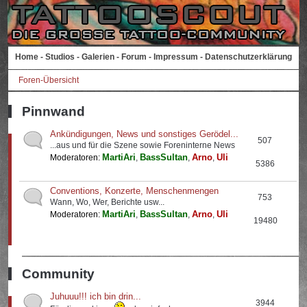
Home
-
Studios
-
Galerien
-
Forum
-
Impressum
-
Datenschutzerklärung
Foren-Übersicht
Pinnwand
Ankündigungen, News und sonstiges Gerödel...
507
...aus und für die Szene sowie Foreninterne News
MartiAri
BassSultan
Arno
Uli
Moderatoren:
,
,
,
5386
Conventions, Konzerte, Menschenmengen
753
Wann, Wo, Wer, Berichte usw...
MartiAri
BassSultan
Arno
Uli
Moderatoren:
,
,
,
19480
Community
Juhuuu!!! ich bin drin...
3944