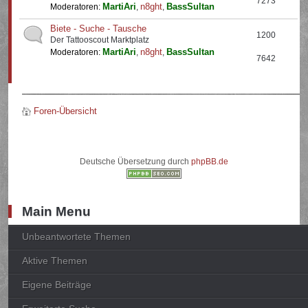
7273
MartiAri
n8ght
BassSultan
Moderatoren:
,
,
Biete - Suche - Tausche
1200
Der Tattooscout Marktplatz
MartiAri
n8ght
BassSultan
Moderatoren:
,
,
7642
Foren-Übersicht
Deutsche Übersetzung durch
phpBB.de
Main Menu
Unbeantwortete Themen
Aktive Themen
Eigene Beiträge