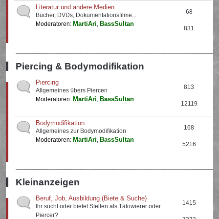
Literatur und andere Medien
68
Bücher, DVDs, Dokumentationsfilme...
MartiAri
BassSultan
Moderatoren:
,
831
Piercing & Bodymodifikation
Piercing
813
Allgemeines übers Piercen
MartiAri
BassSultan
Moderatoren:
,
12119
Bodymodifikation
168
Allgemeines zur Bodymodifikation
MartiAri
BassSultan
Moderatoren:
,
5216
Kleinanzeigen
Beruf, Job, Ausbildung (Biete & Suche)
1415
Ihr sucht oder bietet Stellen als Tätowierer oder
Piercer?