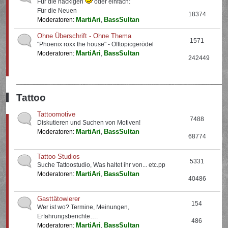
Für die nackigen
oder einfach:
Für die Neuen
18374
MartiAri
BassSultan
Moderatoren:
,
Ohne Überschrift - Ohne Thema
1571
"Phoenix roxx the house" - Offtopicgerödel
MartiAri
BassSultan
Moderatoren:
,
242449
Tattoo
Tattoomotive
7488
Diskutieren und Suchen von Motiven!
MartiAri
BassSultan
Moderatoren:
,
68774
Tattoo-Studios
5331
Suche Tattoostudio, Was haltet ihr von... etc.pp
MartiAri
BassSultan
Moderatoren:
,
40486
Gasttätowierer
154
Wer ist wo? Termine, Meinungen,
Erfahrungsberichte….
486
MartiAri
BassSultan
Moderatoren:
,