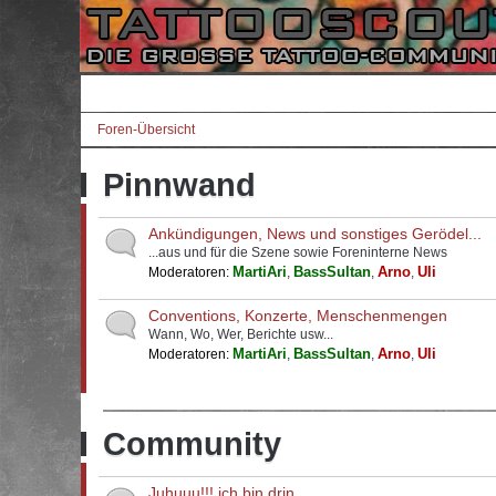
Foren-Übersicht
Pinnwand
Ankündigungen, News und sonstiges Gerödel...
...aus und für die Szene sowie Foreninterne News
MartiAri
BassSultan
Arno
Uli
Moderatoren:
,
,
,
Conventions, Konzerte, Menschenmengen
Wann, Wo, Wer, Berichte usw...
MartiAri
BassSultan
Arno
Uli
Moderatoren:
,
,
,
Community
Juhuuu!!! ich bin drin...