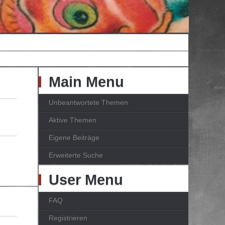
Main Menu
Unbeantwortete Themen
Aktive Themen
Eigene Beiträge
Erweiterte Suche
User Menu
FAQ
Registrieren