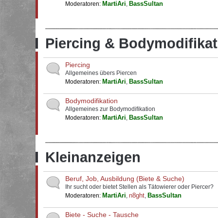
MartiAri
BassSultan
Moderatoren:
,
Piercing & Bodymodifikat
Piercing
Allgemeines übers Piercen
MartiAri
BassSultan
Moderatoren:
,
Bodymodifikation
Allgemeines zur Bodymodifikation
MartiAri
BassSultan
Moderatoren:
,
Kleinanzeigen
Beruf, Job, Ausbildung (Biete & Suche)
Ihr sucht oder bietet Stellen als Tätowierer oder Piercer?
MartiAri
n8ght
BassSultan
Moderatoren:
,
,
Biete - Suche - Tausche