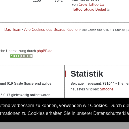
1200
7642
Crew Tattoo La
von
Tattoo Studio Bedarf
Das Team
Alle Cookies des Boards löschen
•
• Alle Zeiten sind UTC + 1 Stunde [ 
che Übersetzung durch
phpBB.de
Statistik
e und 619 Gäste (basierend auf den
Beiträge insgesamt:
731044
• Theme
neuestes Mitglied:
Smoone
 0:17 gleichzeitig online waren.
laufend verbessern zu können, verwenden wir Cookies. Durch di
 Ausbildung
ormationen zu Cookies erhalten Sie in unserer Datenschutzerkl