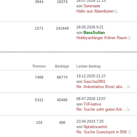
26.07.2026 12:15
3944
18374
Serenade
von
Hallo aus Ibbenbüren
26.05.2026 9:21
1571
242449
BassSultan
von
Hobbyanfänger Kölner Raum
Themen
Beiträge
Letzter Beitrag
19.12.2025 21:27
7488
68774
Sascha2891
von
Re: Ankertattoo Brust abs…
06.07.2026 13:07
5331
40486
TriFeative
von
Re: Suche sehr guten Arti…
23.04.2024 7:25
154
486
Nptattooartist
von
Re: Suche Guestspot in BW.