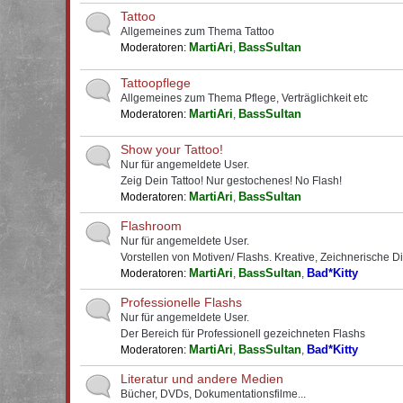
Tattoo
Allgemeines zum Thema Tattoo
MartiAri
BassSultan
Moderatoren:
,
Tattoopflege
Allgemeines zum Thema Pflege, Verträglichkeit etc
MartiAri
BassSultan
Moderatoren:
,
Show your Tattoo!
Nur für angemeldete User.
Zeig Dein Tattoo! Nur gestochenes! No Flash!
MartiAri
BassSultan
Moderatoren:
,
Flashroom
Nur für angemeldete User.
Vorstellen von Motiven/ Flashs. Kreative, Zeichnerische D
MartiAri
BassSultan
Bad*Kitty
Moderatoren:
,
,
Professionelle Flashs
Nur für angemeldete User.
Der Bereich für Professionell gezeichneten Flashs
MartiAri
BassSultan
Bad*Kitty
Moderatoren:
,
,
Literatur und andere Medien
Bücher, DVDs, Dokumentationsfilme...