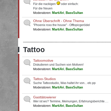
Für die nackigen
oder einfach:
Für die Neuen
MartiAri
BassSultan
Moderatoren:
,
Ohne Überschrift - Ohne Thema
"Phoenix roxx the house" - Offtopicgerödel
MartiAri
BassSultan
Moderatoren:
,
Tattoo
Tattoomotive
Diskutieren und Suchen von Motiven!
MartiAri
BassSultan
Moderatoren:
,
Tattoo-Studios
Suche Tattoostudio, Was haltet ihr von... etc.pp
MartiAri
BassSultan
Moderatoren:
,
Gasttätowierer
Wer ist wo? Termine, Meinungen, Erfahrungsberichte….
MartiAri
BassSultan
Moderatoren:
,