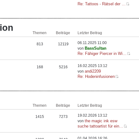
Re: Tattoos - Rätsel der …
ion
Themen
Beiträge
Letzter Beitrag
06.11.2025 11:00
813
12119
BassSultan
von
Re: Fähiger Piercer in Wi…
16.02.2025 13:12
168
5216
andi2209
von
Re: Hodeninfusionen
Themen
Beiträge
Letzter Beitrag
19.02.2026 13:12
1415
7273
the magic ink esw
von
suche tattoartist für ein…
01.04.2026 16:26