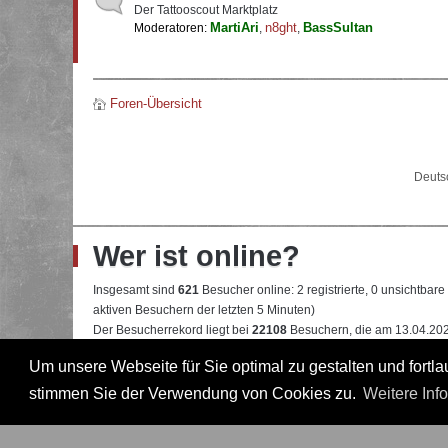
Der Tattooscout Marktplatz
MartiAri
n8ght
BassSultan
Moderatoren:
,
,
Foren-Übersicht
Deuts
Wer ist online?
Insgesamt sind
621
Besucher online: 2 registrierte, 0 unsichtbar
aktiven Besuchern der letzten 5 Minuten)
Der Besucherrekord liegt bei
22108
Besuchern, die am 13.04.2026
Um unsere Webseite für Sie optimal zu gestalten und fort
Mitglieder:
Google [Bot]
,
Google Adsense [Bot]
Legende:
Administrator
,
Moderator
,
Professional
,
Professional in
stimmen Sie der Verwendung von Cookies zu.
Weitere Inf