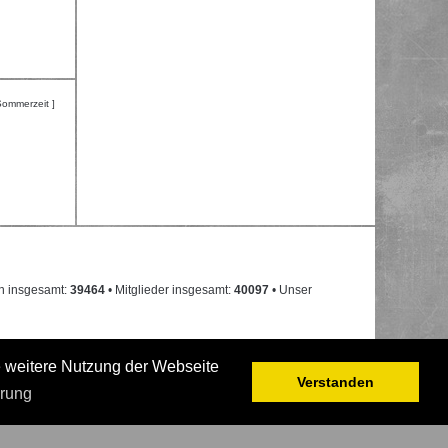
Sommerzeit ]
n insgesamt:
39464
• Mitglieder insgesamt:
40097
• Unser
e weitere Nutzung der Webseite
Verstanden
ärung