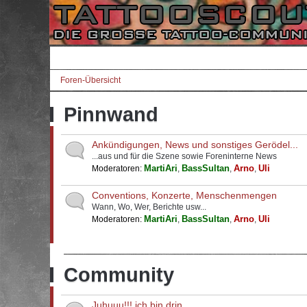
Foren-Übersicht
Pinnwand
Ankündigungen, News und sonstiges Gerödel...
...aus und für die Szene sowie Foreninterne News
MartiAri
BassSultan
Arno
Uli
Moderatoren:
,
,
,
Conventions, Konzerte, Menschenmengen
Wann, Wo, Wer, Berichte usw...
MartiAri
BassSultan
Arno
Uli
Moderatoren:
,
,
,
Community
Juhuuu!!! ich bin drin...