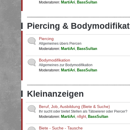
MartiAri
BassSultan
Moderatoren:
,
Piercing & Bodymodifikat
Piercing
Allgemeines übers Piercen
MartiAri
BassSultan
Moderatoren:
,
Bodymodifikation
Allgemeines zur Bodymodifikation
MartiAri
BassSultan
Moderatoren:
,
Kleinanzeigen
Beruf, Job, Ausbildung (Biete & Suche)
Ihr sucht oder bietet Stellen als Tätowierer oder Piercer?
MartiAri
n8ght
BassSultan
Moderatoren:
,
,
Biete - Suche - Tausche