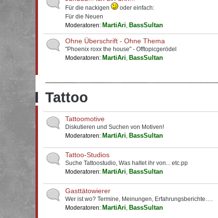
Für die nackigen
oder einfach:
Für die Neuen
MartiAri
BassSultan
Moderatoren:
,
Ohne Überschrift - Ohne Thema
"Phoenix roxx the house" - Offtopicgerödel
MartiAri
BassSultan
Moderatoren:
,
Tattoo
Tattoomotive
Diskutieren und Suchen von Motiven!
MartiAri
BassSultan
Moderatoren:
,
Tattoo-Studios
Suche Tattoostudio, Was haltet ihr von... etc.pp
MartiAri
BassSultan
Moderatoren:
,
Gasttätowierer
Wer ist wo? Termine, Meinungen, Erfahrungsberichte….
MartiAri
BassSultan
Moderatoren:
,