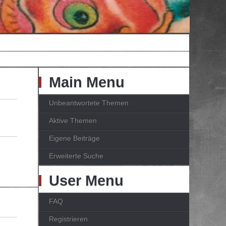
Main Menu
Unbeantwortete Themen
Aktive Themen
Eigene Beiträge
Erweiterte Suche
User Menu
FAQ
Registrieren