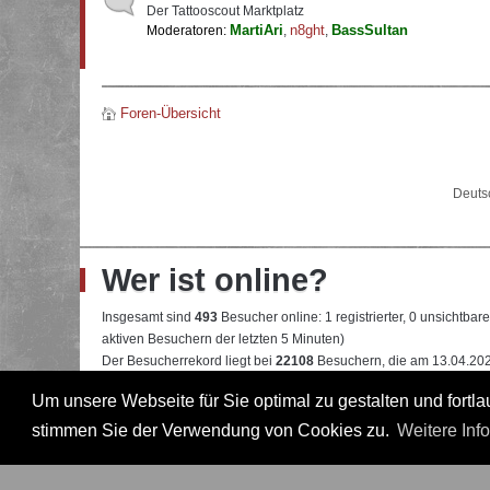
Der Tattooscout Marktplatz
MartiAri
n8ght
BassSultan
Moderatoren:
,
,
Foren-Übersicht
Deuts
Wer ist online?
Insgesamt sind
493
Besucher online: 1 registrierter, 0 unsichtba
aktiven Besuchern der letzten 5 Minuten)
Der Besucherrekord liegt bei
22108
Besuchern, die am 13.04.2026
Um unsere Webseite für Sie optimal zu gestalten und fort
Mitglieder:
Google [Bot]
Legende:
Administrator
,
Moderator
,
Professional
,
Professional in
stimmen Sie der Verwendung von Cookies zu.
Weitere Inf