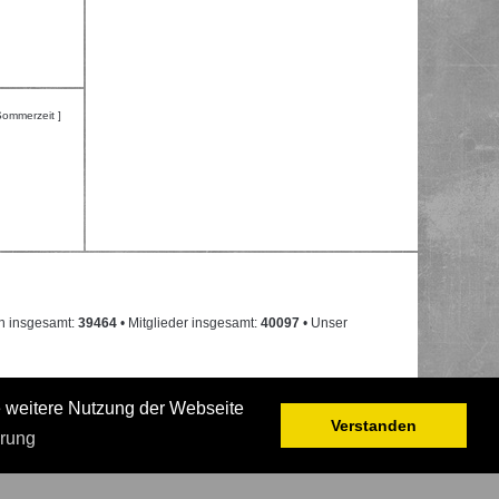
Sommerzeit ]
n insgesamt:
39464
• Mitglieder insgesamt:
40097
• Unser
e weitere Nutzung der Webseite
Verstanden
ärung