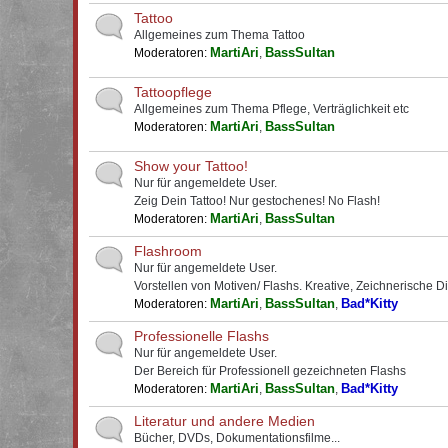
Tattoo
Allgemeines zum Thema Tattoo
MartiAri
BassSultan
Moderatoren:
,
Tattoopflege
Allgemeines zum Thema Pflege, Verträglichkeit etc
MartiAri
BassSultan
Moderatoren:
,
Show your Tattoo!
Nur für angemeldete User.
Zeig Dein Tattoo! Nur gestochenes! No Flash!
MartiAri
BassSultan
Moderatoren:
,
Flashroom
Nur für angemeldete User.
Vorstellen von Motiven/ Flashs. Kreative, Zeichnerische D
MartiAri
BassSultan
Bad*Kitty
Moderatoren:
,
,
Professionelle Flashs
Nur für angemeldete User.
Der Bereich für Professionell gezeichneten Flashs
MartiAri
BassSultan
Bad*Kitty
Moderatoren:
,
,
Literatur und andere Medien
Bücher, DVDs, Dokumentationsfilme...