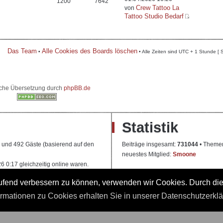
1200
7642
Crew Tattoo La
von
Tattoo Studio Bedarf
Das Team
Alle Cookies des Boards löschen
•
• Alle Zeiten sind UTC + 1 Stunde [ 
che Übersetzung durch
phpBB.de
Statistik
re und 492 Gäste (basierend auf den
Beiträge insgesamt:
731044
• Theme
neuestes Mitglied:
Smoone
 0:17 gleichzeitig online waren.
laufend verbessern zu können, verwenden wir Cookies. Durch di
 Ausbildung
ormationen zu Cookies erhalten Sie in unserer Datenschutzerkl