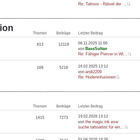
Re: Tattoos - Rätsel der …
ion
Themen
Beiträge
Letzter Beitrag
06.11.2025 11:00
813
12119
BassSultan
von
Re: Fähiger Piercer in Wi…
16.02.2025 13:12
168
5216
andi2209
von
Re: Hodeninfusionen
Themen
Beiträge
Letzter Beitrag
19.02.2026 13:12
1415
7273
the magic ink esw
von
suche tattoartist für ein…
01.04.2026 16:26