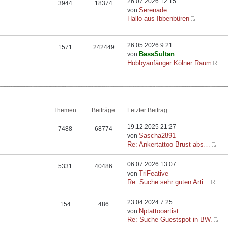
26.07.2026 12:15
3944
18374
Serenade
von
Hallo aus Ibbenbüren
26.05.2026 9:21
1571
242449
BassSultan
von
Hobbyanfänger Kölner Raum
Themen
Beiträge
Letzter Beitrag
19.12.2025 21:27
7488
68774
Sascha2891
von
Re: Ankertattoo Brust abs…
06.07.2026 13:07
5331
40486
TriFeative
von
Re: Suche sehr guten Arti…
23.04.2024 7:25
154
486
Nptattooartist
von
Re: Suche Guestspot in BW.