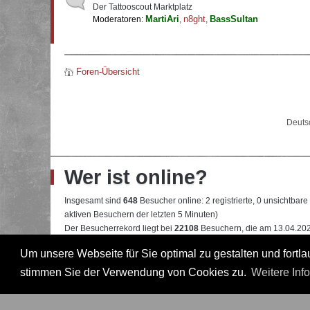
Der Tattooscout Marktplatz
MartiAri
n8ght
BassSultan
Moderatoren:
,
,
Foren-Übersicht
Deuts
Wer ist online?
Insgesamt sind
648
Besucher online: 2 registrierte, 0 unsichtbar
aktiven Besuchern der letzten 5 Minuten)
Der Besucherrekord liegt bei
22108
Besuchern, die am 13.04.2026
Um unsere Webseite für Sie optimal zu gestalten und fort
Mitglieder:
Google [Bot]
,
Google Adsense [Bot]
Legende:
Administrator
,
Moderator
,
Professional
,
Professional in
stimmen Sie der Verwendung von Cookies zu.
Weitere Inf