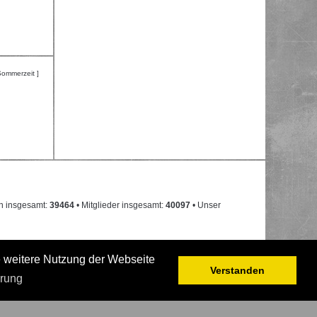
Sommerzeit ]
n insgesamt:
39464
• Mitglieder insgesamt:
40097
• Unser
e weitere Nutzung der Webseite
Verstanden
ärung