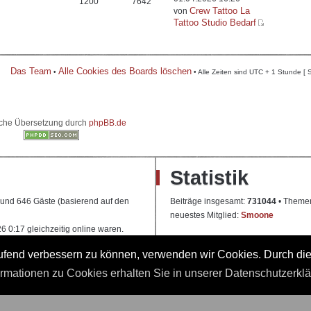
1200
7642
Crew Tattoo La
von
Tattoo Studio Bedarf
Das Team
Alle Cookies des Boards löschen
•
• Alle Zeiten sind UTC + 1 Stunde [ 
che Übersetzung durch
phpBB.de
Statistik
e und 646 Gäste (basierend auf den
Beiträge insgesamt:
731044
• Theme
neuestes Mitglied:
Smoone
 0:17 gleichzeitig online waren.
laufend verbessern zu können, verwenden wir Cookies. Durch di
 Ausbildung
ormationen zu Cookies erhalten Sie in unserer Datenschutzerkl