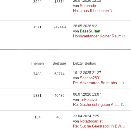
26.07.2026 12:15
3944
18374
Serenade
von
Hallo aus Ibbenbüren
26.05.2026 9:21
1571
242449
BassSultan
von
Hobbyanfänger Kölner Raum
Themen
Beiträge
Letzter Beitrag
19.12.2025 21:27
7488
68774
Sascha2891
von
Re: Ankertattoo Brust abs…
06.07.2026 13:07
5331
40486
TriFeative
von
Re: Suche sehr guten Arti…
23.04.2024 7:25
154
486
Nptattooartist
von
Re: Suche Guestspot in BW.