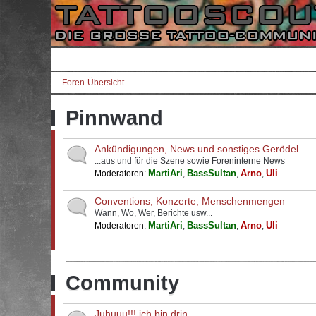
Foren-Übersicht
Pinnwand
Ankündigungen, News und sonstiges Gerödel...
...aus und für die Szene sowie Foreninterne News
MartiAri
BassSultan
Arno
Uli
Moderatoren:
,
,
,
Conventions, Konzerte, Menschenmengen
Wann, Wo, Wer, Berichte usw...
MartiAri
BassSultan
Arno
Uli
Moderatoren:
,
,
,
Community
Juhuuu!!! ich bin drin...