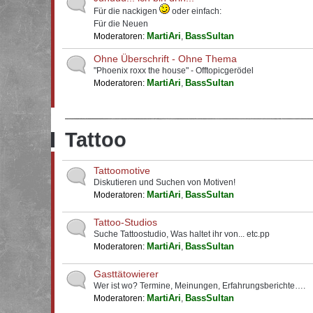
Für die nackigen
oder einfach:
Für die Neuen
MartiAri
BassSultan
Moderatoren:
,
Ohne Überschrift - Ohne Thema
"Phoenix roxx the house" - Offtopicgerödel
MartiAri
BassSultan
Moderatoren:
,
Tattoo
Tattoomotive
Diskutieren und Suchen von Motiven!
MartiAri
BassSultan
Moderatoren:
,
Tattoo-Studios
Suche Tattoostudio, Was haltet ihr von... etc.pp
MartiAri
BassSultan
Moderatoren:
,
Gasttätowierer
Wer ist wo? Termine, Meinungen, Erfahrungsberichte….
MartiAri
BassSultan
Moderatoren:
,