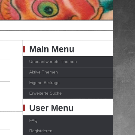
Main Menu
Unbeantwortete Themen
Aktive Themen
Eigene Beiträge
Erweiterte Suche
User Menu
FAQ
Registrieren