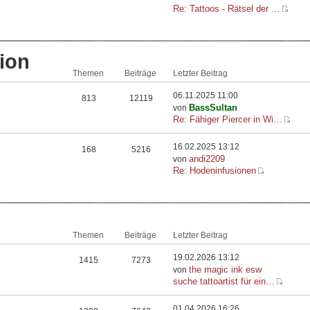
Re: Tattoos - Rätsel der …
ion
Themen
Beiträge
Letzter Beitrag
06.11.2025 11:00
813
12119
BassSultan
von
Re: Fähiger Piercer in Wi…
16.02.2025 13:12
168
5216
andi2209
von
Re: Hodeninfusionen
Themen
Beiträge
Letzter Beitrag
19.02.2026 13:12
1415
7273
the magic ink esw
von
suche tattoartist für ein…
01.04.2026 16:26