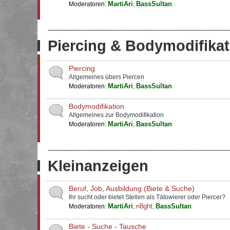
MartiAri
BassSultan
Moderatoren:
,
Piercing & Bodymodifikat
Piercing
Allgemeines übers Piercen
MartiAri
BassSultan
Moderatoren:
,
Bodymodifikation
Allgemeines zur Bodymodifikation
MartiAri
BassSultan
Moderatoren:
,
Kleinanzeigen
Beruf, Job, Ausbildung (Biete & Suche)
Ihr sucht oder bietet Stellen als Tätowierer oder Piercer?
MartiAri
n8ght
BassSultan
Moderatoren:
,
,
Biete - Suche - Tausche