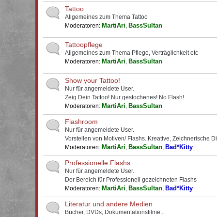
Tattoo
Allgemeines zum Thema Tattoo
MartiAri
BassSultan
Moderatoren:
,
Tattoopflege
Allgemeines zum Thema Pflege, Verträglichkeit etc
MartiAri
BassSultan
Moderatoren:
,
Show your Tattoo!
Nur für angemeldete User.
Zeig Dein Tattoo! Nur gestochenes! No Flash!
MartiAri
BassSultan
Moderatoren:
,
Flashroom
Nur für angemeldete User.
Vorstellen von Motiven/ Flashs. Kreative, Zeichnerische D
MartiAri
BassSultan
Bad*Kitty
Moderatoren:
,
,
Professionelle Flashs
Nur für angemeldete User.
Der Bereich für Professionell gezeichneten Flashs
MartiAri
BassSultan
Bad*Kitty
Moderatoren:
,
,
Literatur und andere Medien
Bücher, DVDs, Dokumentationsfilme...