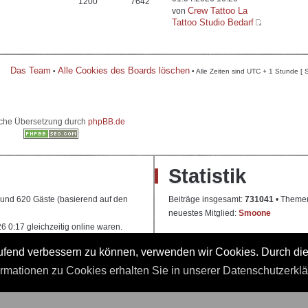
1200
7642
Crew Tattoo La
von
Tattoo Studio Bedarf
Das Team
Alle Cookies des Boards löschen
•
• Alle Zeiten sind UTC + 1 Stunde [ 
che Übersetzung durch
phpBB.de
Statistik
e und 620 Gäste (basierend auf den
Beiträge insgesamt:
731041
• Theme
neuestes Mitglied:
Smoone
 0:17 gleichzeitig online waren.
laufend verbessern zu können, verwenden wir Cookies. Durch di
 Ausbildung
ormationen zu Cookies erhalten Sie in unserer Datenschutzerkl