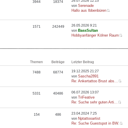
26.07.2026 12:15
3944
18374
Serenade
von
Hallo aus Ibbenbüren
26.05.2026 9:21
1571
242449
BassSultan
von
Hobbyanfänger Kölner Raum
Themen
Beiträge
Letzter Beitrag
19.12.2025 21:27
7488
68774
Sascha2891
von
Re: Ankertattoo Brust abs…
06.07.2026 13:07
5331
40486
TriFeative
von
Re: Suche sehr guten Arti…
23.04.2024 7:25
154
486
Nptattooartist
von
Re: Suche Guestspot in BW.