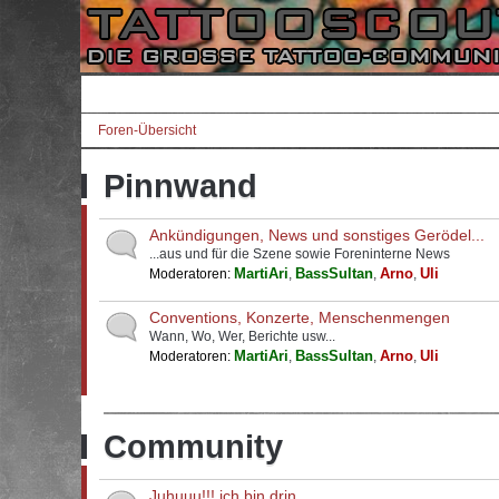
Foren-Übersicht
Pinnwand
Ankündigungen, News und sonstiges Gerödel...
...aus und für die Szene sowie Foreninterne News
MartiAri
BassSultan
Arno
Uli
Moderatoren:
,
,
,
Conventions, Konzerte, Menschenmengen
Wann, Wo, Wer, Berichte usw...
MartiAri
BassSultan
Arno
Uli
Moderatoren:
,
,
,
Community
Juhuuu!!! ich bin drin...