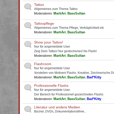
Tattoo
Allgemeines zum Thema Tattoo
MartiAri
BassSultan
Moderatoren:
,
Tattoopflege
Allgemeines zum Thema Pflege, Verträglichkeit etc
MartiAri
BassSultan
Moderatoren:
,
Show your Tattoo!
Nur für angemeldete User.
Zeig Dein Tattoo! Nur gestochenes! No Flash!
MartiAri
BassSultan
Moderatoren:
,
Flashroom
Nur für angemeldete User.
Vorstellen von Motiven/ Flashs. Kreative, Zeichnerische D
MartiAri
BassSultan
Bad*Kitty
Moderatoren:
,
,
Professionelle Flashs
Nur für angemeldete User.
Der Bereich für Professionell gezeichneten Flashs
MartiAri
BassSultan
Bad*Kitty
Moderatoren:
,
,
Literatur und andere Medien
Bücher, DVDs, Dokumentationsfilme...