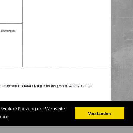
Sommerzeit ]
n insgesamt:
39464
• Mitglieder insgesamt:
40097
• Unser
e weitere Nutzung der Webseite
Verstanden
ärung