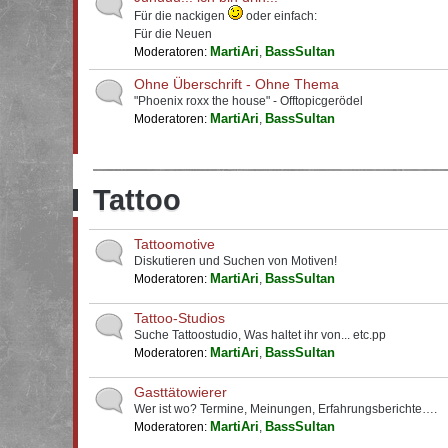
Für die nackigen
oder einfach:
Für die Neuen
MartiAri
BassSultan
Moderatoren:
,
Ohne Überschrift - Ohne Thema
"Phoenix roxx the house" - Offtopicgerödel
MartiAri
BassSultan
Moderatoren:
,
Tattoo
Tattoomotive
Diskutieren und Suchen von Motiven!
MartiAri
BassSultan
Moderatoren:
,
Tattoo-Studios
Suche Tattoostudio, Was haltet ihr von... etc.pp
MartiAri
BassSultan
Moderatoren:
,
Gasttätowierer
Wer ist wo? Termine, Meinungen, Erfahrungsberichte….
MartiAri
BassSultan
Moderatoren:
,