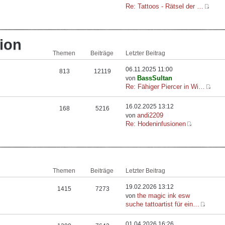
Re: Tattoos - Rätsel der …
ion
Themen
Beiträge
Letzter Beitrag
06.11.2025 11:00
813
12119
BassSultan
von
Re: Fähiger Piercer in Wi…
16.02.2025 13:12
168
5216
andi2209
von
Re: Hodeninfusionen
Themen
Beiträge
Letzter Beitrag
19.02.2026 13:12
1415
7273
the magic ink esw
von
suche tattoartist für ein…
01.04.2026 16:26