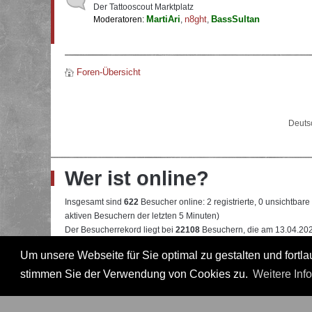
Der Tattooscout Marktplatz
MartiAri
n8ght
BassSultan
Moderatoren:
,
,
Foren-Übersicht
Deuts
Wer ist online?
Insgesamt sind
622
Besucher online: 2 registrierte, 0 unsichtbar
aktiven Besuchern der letzten 5 Minuten)
Der Besucherrekord liegt bei
22108
Besuchern, die am 13.04.2026
Um unsere Webseite für Sie optimal zu gestalten und fort
Mitglieder:
Google [Bot]
,
Google Adsense [Bot]
Legende:
Administrator
,
Moderator
,
Professional
,
Professional in
stimmen Sie der Verwendung von Cookies zu.
Weitere Inf