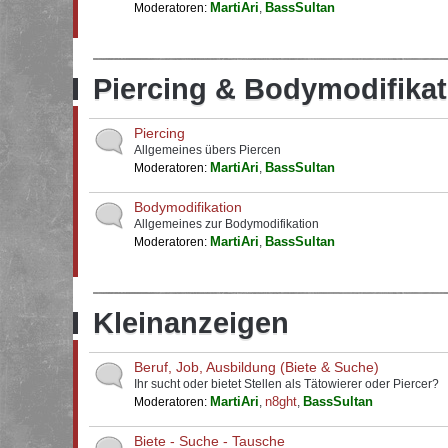
MartiAri
BassSultan
Moderatoren:
,
Piercing & Bodymodifikat
Piercing
Allgemeines übers Piercen
MartiAri
BassSultan
Moderatoren:
,
Bodymodifikation
Allgemeines zur Bodymodifikation
MartiAri
BassSultan
Moderatoren:
,
Kleinanzeigen
Beruf, Job, Ausbildung (Biete & Suche)
Ihr sucht oder bietet Stellen als Tätowierer oder Piercer?
MartiAri
n8ght
BassSultan
Moderatoren:
,
,
Biete - Suche - Tausche