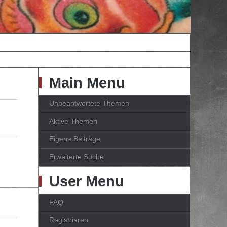
Main Menu
Unbeantwortete Themen
Aktive Themen
Eigene Beiträge
Erweiterte Suche
User Menu
FAQ
Registrieren