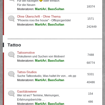
Für die nackigen
oder einfach:
Für die Neuen
18374
MartiAri
BassSultan
Moderatoren:
,
Ohne Überschrift - Ohne Thema
1571
"Phoenix roxx the house" - Offtopicgerödel
MartiAri
BassSultan
Moderatoren:
,
242449
Tattoo
Tattoomotive
7488
Diskutieren und Suchen von Motiven!
MartiAri
BassSultan
Moderatoren:
,
68774
Tattoo-Studios
5331
Suche Tattoostudio, Was haltet ihr von... etc.pp
MartiAri
BassSultan
Moderatoren:
,
40486
Gasttätowierer
154
Wer ist wo? Termine, Meinungen,
Erfahrungsberichte….
486
MartiAri
BassSultan
Moderatoren:
,