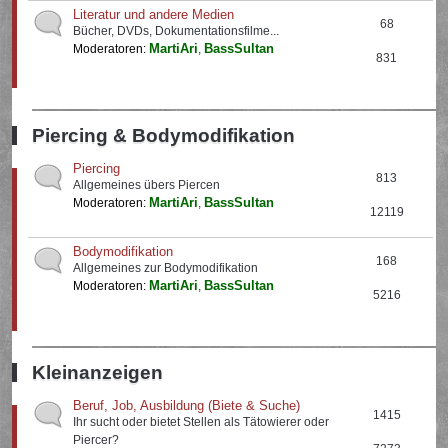
Literatur und andere Medien
68
Bücher, DVDs, Dokumentationsfilme...
MartiAri
BassSultan
Moderatoren:
,
831
Piercing & Bodymodifikation
Piercing
813
Allgemeines übers Piercen
MartiAri
BassSultan
Moderatoren:
,
12119
Bodymodifikation
168
Allgemeines zur Bodymodifikation
MartiAri
BassSultan
Moderatoren:
,
5216
Kleinanzeigen
Beruf, Job, Ausbildung (Biete & Suche)
1415
Ihr sucht oder bietet Stellen als Tätowierer oder
Piercer?