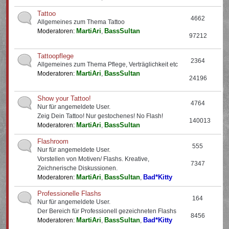
Tattoo
4662
Allgemeines zum Thema Tattoo
MartiAri
BassSultan
Moderatoren:
,
97212
Tattoopflege
2364
Allgemeines zum Thema Pflege, Verträglichkeit etc
MartiAri
BassSultan
Moderatoren:
,
24196
Show your Tattoo!
4764
Nur für angemeldete User.
Zeig Dein Tattoo! Nur gestochenes! No Flash!
140013
MartiAri
BassSultan
Moderatoren:
,
Flashroom
555
Nur für angemeldete User.
Vorstellen von Motiven/ Flashs. Kreative,
7347
Zeichnerische Diskussionen.
MartiAri
BassSultan
Bad*Kitty
Moderatoren:
,
,
Professionelle Flashs
164
Nur für angemeldete User.
Der Bereich für Professionell gezeichneten Flashs
8456
MartiAri
BassSultan
Bad*Kitty
Moderatoren:
,
,