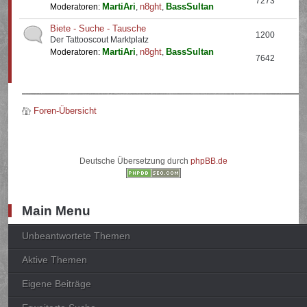
7273
MartiAri
n8ght
BassSultan
Moderatoren:
,
,
Biete - Suche - Tausche
1200
Der Tattooscout Marktplatz
MartiAri
n8ght
BassSultan
Moderatoren:
,
,
7642
Foren-Übersicht
Deutsche Übersetzung durch
phpBB.de
Main Menu
Unbeantwortete Themen
Aktive Themen
Eigene Beiträge