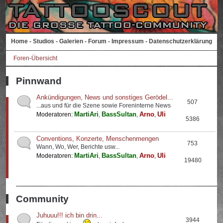
Home
-
Studios
-
Galerien
-
Forum
-
Impressum
-
Datenschutzerklärung
Foren-Übersicht
Pinnwand
Ankündigungen, News und sonstiges Gerödel...
507
...aus und für die Szene sowie Foreninterne News
MartiAri
BassSultan
Arno
Uli
Moderatoren:
,
,
,
5386
Conventions, Konzerte, Menschenmengen
753
Wann, Wo, Wer, Berichte usw...
MartiAri
BassSultan
Arno
Uli
Moderatoren:
,
,
,
19480
Community
Juhuuu!!! ich bin drin...
3944