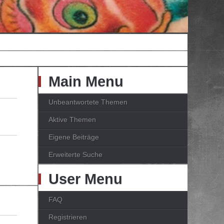
Main Menu
Unbeantwortete Themen
Aktive Themen
Eigene Beiträge
Erweiterte Suche
User Menu
FAQ
Registrieren