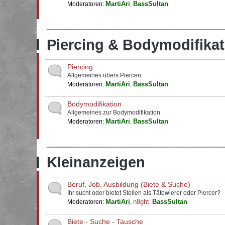
MartiAri
BassSultan
Moderatoren:
,
Piercing & Bodymodifikat
Piercing
Allgemeines übers Piercen
MartiAri
BassSultan
Moderatoren:
,
Bodymodifikation
Allgemeines zur Bodymodifikation
MartiAri
BassSultan
Moderatoren:
,
Kleinanzeigen
Beruf, Job, Ausbildung (Biete & Suche)
Ihr sucht oder bietet Stellen als Tätowierer oder Piercer?
MartiAri
n8ght
BassSultan
Moderatoren:
,
,
Biete - Suche - Tausche