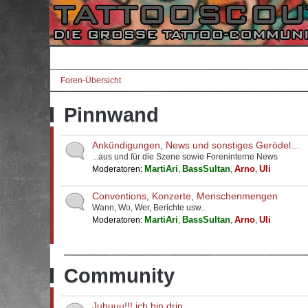
Foren-Übersicht
Pinnwand
Ankündigungen, News und sonstiges Gerödel...
...aus und für die Szene sowie Foreninterne News
MartiAri
BassSultan
Arno
Uli
Moderatoren:
,
,
,
Conventions, Konzerte, Menschenmengen
Wann, Wo, Wer, Berichte usw...
MartiAri
BassSultan
Arno
Uli
Moderatoren:
,
,
,
Community
Juhuuu!!! ich bin drin...