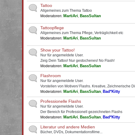
Tattoo
Allgemeines zum Thema Tattoo
MartiAri
BassSultan
Moderatoren:
,
Tattoopflege
Allgemeines zum Thema Pflege, Verträglichkeit etc
MartiAri
BassSultan
Moderatoren:
,
Show your Tattoo!
Nur für angemeldete User.
Zeig Dein Tattoo! Nur gestochenes! No Flash!
MartiAri
BassSultan
Moderatoren:
,
Flashroom
Nur für angemeldete User.
Vorstellen von Motiven/ Flashs. Kreative, Zeichnerische D
MartiAri
BassSultan
Bad*Kitty
Moderatoren:
,
,
Professionelle Flashs
Nur für angemeldete User.
Der Bereich für Professionell gezeichneten Flashs
MartiAri
BassSultan
Bad*Kitty
Moderatoren:
,
,
Literatur und andere Medien
Bücher, DVDs, Dokumentationsfilme...