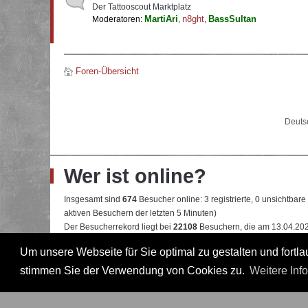
Der Tattooscout Marktplatz
MartiAri
n8ght
BassSultan
Moderatoren:
,
,
Foren-Übersicht
Deuts
Wer ist online?
Insgesamt sind
674
Besucher online: 3 registrierte, 0 unsichtbar
aktiven Besuchern der letzten 5 Minuten)
Der Besucherrekord liegt bei
22108
Besuchern, die am 13.04.2026
Um unsere Webseite für Sie optimal zu gestalten und fort
Mitglieder:
Google [Bot]
,
Google Adsense [Bot]
,
Majestic-12 [Bo
Legende:
Administrator
,
Moderator
,
Professional
,
Professional in
stimmen Sie der Verwendung von Cookies zu.
Weitere Inf