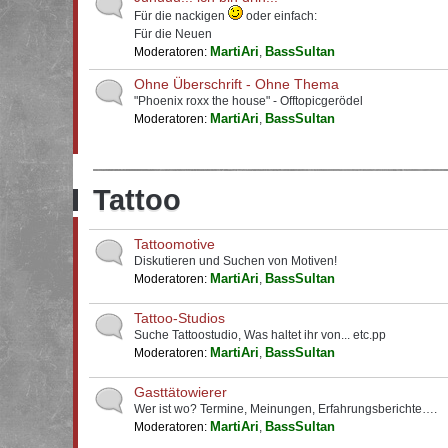
Für die nackigen
oder einfach:
Für die Neuen
MartiAri
BassSultan
Moderatoren:
,
Ohne Überschrift - Ohne Thema
"Phoenix roxx the house" - Offtopicgerödel
MartiAri
BassSultan
Moderatoren:
,
Tattoo
Tattoomotive
Diskutieren und Suchen von Motiven!
MartiAri
BassSultan
Moderatoren:
,
Tattoo-Studios
Suche Tattoostudio, Was haltet ihr von... etc.pp
MartiAri
BassSultan
Moderatoren:
,
Gasttätowierer
Wer ist wo? Termine, Meinungen, Erfahrungsberichte….
MartiAri
BassSultan
Moderatoren:
,