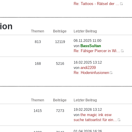
Re: Tattoos - Rätsel der …
ion
Themen
Beiträge
Letzter Beitrag
06.11.2025 11:00
813
12119
BassSultan
von
Re: Fähiger Piercer in Wi…
16.02.2025 13:12
168
5216
andi2209
von
Re: Hodeninfusionen
Themen
Beiträge
Letzter Beitrag
19.02.2026 13:12
1415
7273
the magic ink esw
von
suche tattoartist für ein…
01.04.2026 16:26