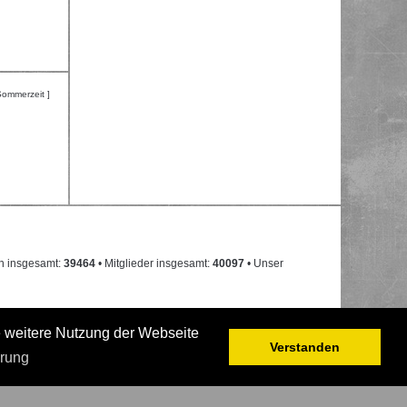
Sommerzeit ]
n insgesamt:
39464
• Mitglieder insgesamt:
40097
• Unser
e weitere Nutzung der Webseite
Verstanden
ärung