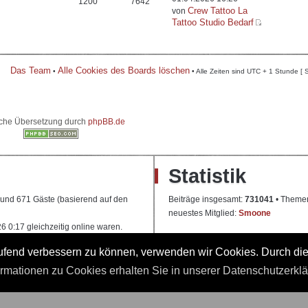
1200
7642
Crew Tattoo La
von
Tattoo Studio Bedarf
Das Team
Alle Cookies des Boards löschen
•
• Alle Zeiten sind UTC + 1 Stunde [ 
che Übersetzung durch
phpBB.de
Statistik
e und 671 Gäste (basierend auf den
Beiträge insgesamt:
731041
• Theme
neuestes Mitglied:
Smoone
 0:17 gleichzeitig online waren.
laufend verbessern zu können, verwenden wir Cookies. Durch di
t]
 Ausbildung
ormationen zu Cookies erhalten Sie in unserer Datenschutzerkl