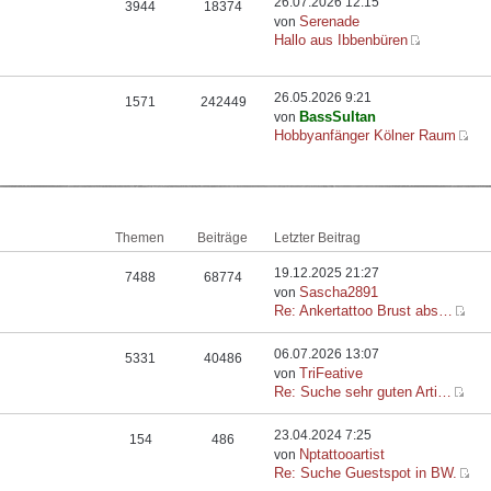
26.07.2026 12:15
3944
18374
Serenade
von
Hallo aus Ibbenbüren
26.05.2026 9:21
1571
242449
BassSultan
von
Hobbyanfänger Kölner Raum
Themen
Beiträge
Letzter Beitrag
19.12.2025 21:27
7488
68774
Sascha2891
von
Re: Ankertattoo Brust abs…
06.07.2026 13:07
5331
40486
TriFeative
von
Re: Suche sehr guten Arti…
23.04.2024 7:25
154
486
Nptattooartist
von
Re: Suche Guestspot in BW.