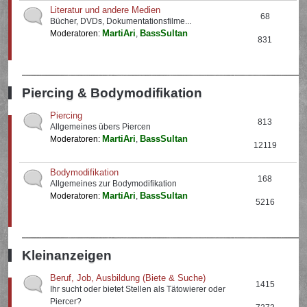
Literatur und andere Medien
68
Bücher, DVDs, Dokumentationsfilme...
MartiAri
BassSultan
Moderatoren:
,
831
Piercing & Bodymodifikation
Piercing
813
Allgemeines übers Piercen
MartiAri
BassSultan
Moderatoren:
,
12119
Bodymodifikation
168
Allgemeines zur Bodymodifikation
MartiAri
BassSultan
Moderatoren:
,
5216
Kleinanzeigen
Beruf, Job, Ausbildung (Biete & Suche)
1415
Ihr sucht oder bietet Stellen als Tätowierer oder
Piercer?