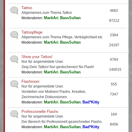
Tattoo
4662
Allgemeines zum Thema Tattoo
MartiAri
BassSultan
Moderatoren:
,
97212
Tattoopflege
2364
Allgemeines zum Thema Pflege, Verträglichkeit etc
MartiAri
BassSultan
Moderatoren:
,
24197
Show your Tattoo!
4764
Nur für angemeldete User.
Zeig Dein Tattoo! Nur gestochenes! No Flash!
140015
MartiAri
BassSultan
Moderatoren:
,
Flashroom
555
Nur für angemeldete User.
Vorstellen von Motiven/ Flashs. Kreative,
7347
Zeichnerische Diskussionen.
MartiAri
BassSultan
Bad*Kitty
Moderatoren:
,
,
Professionelle Flashs
164
Nur für angemeldete User.
Der Bereich für Professionell gezeichneten Flashs
8456
MartiAri
BassSultan
Bad*Kitty
Moderatoren:
,
,