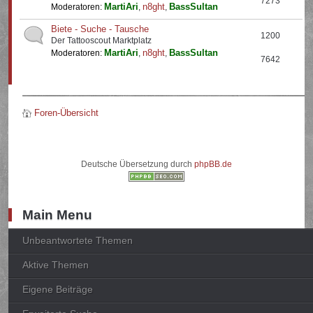
7273
MartiAri
n8ght
BassSultan
Moderatoren:
,
,
Biete - Suche - Tausche
1200
Der Tattooscout Marktplatz
MartiAri
n8ght
BassSultan
Moderatoren:
,
,
7642
Foren-Übersicht
Deutsche Übersetzung durch
phpBB.de
Main Menu
Unbeantwortete Themen
Aktive Themen
Eigene Beiträge