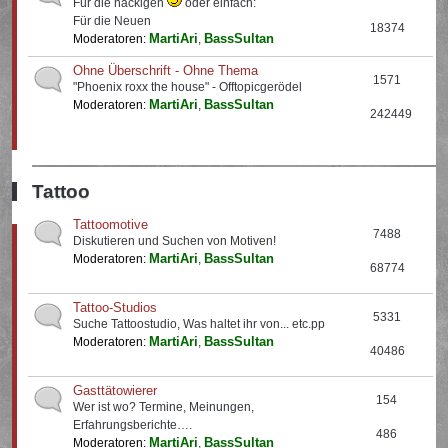
Für die nackigen
oder einfach:
Für die Neuen
18374
MartiAri
BassSultan
Moderatoren:
,
Ohne Überschrift - Ohne Thema
1571
"Phoenix roxx the house" - Offtopicgerödel
MartiAri
BassSultan
Moderatoren:
,
242449
Tattoo
Tattoomotive
7488
Diskutieren und Suchen von Motiven!
MartiAri
BassSultan
Moderatoren:
,
68774
Tattoo-Studios
5331
Suche Tattoostudio, Was haltet ihr von... etc.pp
MartiAri
BassSultan
Moderatoren:
,
40486
Gasttätowierer
154
Wer ist wo? Termine, Meinungen,
Erfahrungsberichte….
486
MartiAri
BassSultan
Moderatoren:
,