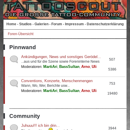
Home
-
Studios
-
Galerien
-
Forum
-
Impressum
-
Datenschutzerklärung
Foren-Übersicht
Pinnwand
Ankündigungen, News und sonstiges Gerödel...
507
...aus und für die Szene sowie Foreninterne News
MartiAri
BassSultan
Arno
Uli
Moderatoren:
,
,
,
5386
Conventions, Konzerte, Menschenmengen
753
Wann, Wo, Wer, Berichte usw...
MartiAri
BassSultan
Arno
Uli
Moderatoren:
,
,
,
19480
Community
Juhuuu!!! ich bin drin...
3944