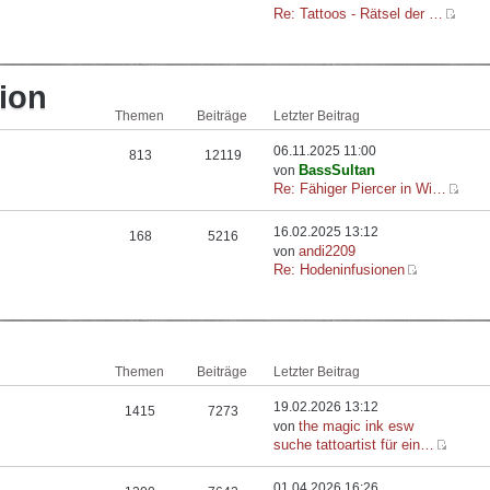
Re: Tattoos - Rätsel der …
ion
Themen
Beiträge
Letzter Beitrag
06.11.2025 11:00
813
12119
BassSultan
von
Re: Fähiger Piercer in Wi…
16.02.2025 13:12
168
5216
andi2209
von
Re: Hodeninfusionen
Themen
Beiträge
Letzter Beitrag
19.02.2026 13:12
1415
7273
the magic ink esw
von
suche tattoartist für ein…
01.04.2026 16:26