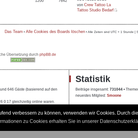
1200
7642
Crew Tattoo La
von
Tattoo Studio Bedarf
Das Team
Alle Cookies des Boards löschen
•
• Alle Zeiten sind UTC + 1 Stunde [ 
che Übersetzung durch
phpBB.de
Statistik
e und 646 Gäste (basierend auf den
Beiträge insgesamt:
731044
• Theme
neuestes Mitglied:
Smoone
 0:17 gleichzeitig online waren.
laufend verbessern zu können, verwenden wir Cookies. Durch di
 Ausbildung
ormationen zu Cookies erhalten Sie in unserer Datenschutzerkl