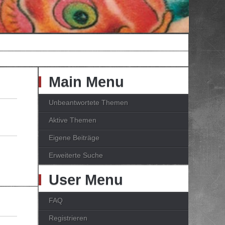
Main Menu
Unbeantwortete Themen
Aktive Themen
Eigene Beiträge
Erweiterte Suche
User Menu
FAQ
Registrieren