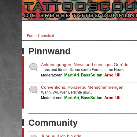
Foren-Übersicht
Pinnwand
Ankündigungen, News und sonstiges Gerödel...
...aus und für die Szene sowie Foreninterne News
MartiAri
BassSultan
Arno
Uli
Moderatoren:
,
,
,
Conventions, Konzerte, Menschenmengen
Wann, Wo, Wer, Berichte usw...
MartiAri
BassSultan
Arno
Uli
Moderatoren:
,
,
,
Community
Juhuuu!!! ich bin drin...