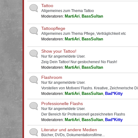
Tattoo
Allgemeines zum Thema Tattoo
MartiAri
BassSultan
Moderatoren:
,
Tattoopflege
Allgemeines zum Thema Pflege, Verträglichkeit etc
MartiAri
BassSultan
Moderatoren:
,
Show your Tattoo!
Nur für angemeldete User.
Zeig Dein Tattoo! Nur gestochenes! No Flash!
MartiAri
BassSultan
Moderatoren:
,
Flashroom
Nur für angemeldete User.
Vorstellen von Motiven/ Flashs. Kreative, Zeichnerische D
MartiAri
BassSultan
Bad*Kitty
Moderatoren:
,
,
Professionelle Flashs
Nur für angemeldete User.
Der Bereich für Professionell gezeichneten Flashs
MartiAri
BassSultan
Bad*Kitty
Moderatoren:
,
,
Literatur und andere Medien
Bücher, DVDs, Dokumentationsfilme...