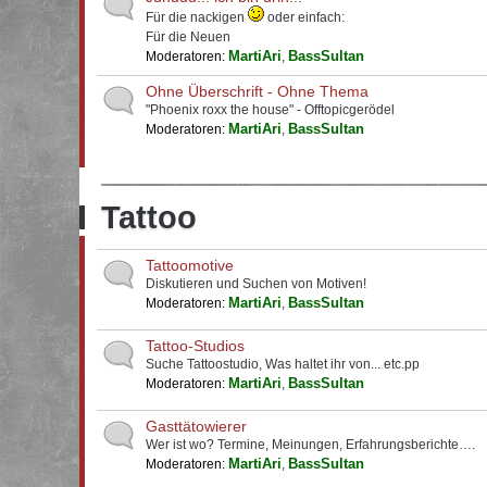
Für die nackigen
oder einfach:
Für die Neuen
MartiAri
BassSultan
Moderatoren:
,
Ohne Überschrift - Ohne Thema
"Phoenix roxx the house" - Offtopicgerödel
MartiAri
BassSultan
Moderatoren:
,
Tattoo
Tattoomotive
Diskutieren und Suchen von Motiven!
MartiAri
BassSultan
Moderatoren:
,
Tattoo-Studios
Suche Tattoostudio, Was haltet ihr von... etc.pp
MartiAri
BassSultan
Moderatoren:
,
Gasttätowierer
Wer ist wo? Termine, Meinungen, Erfahrungsberichte….
MartiAri
BassSultan
Moderatoren:
,