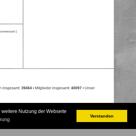
Sommerzeit ]
n insgesamt:
39464
• Mitglieder insgesamt:
40097
• Unser
e weitere Nutzung der Webseite
Verstanden
ärung