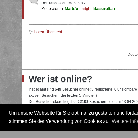
Der Tattooscout Marktplatz
MartiAri
n8ght
BassSultan
Moderatoren:
,
,
Foren-Übersicht
Deuts
Wer ist online?
Insgesamt sind
649
Besucher online: 3 registrierte, 0 unsichtbar
aktiven Besuchern der letzten 5 Minuten)
Der Besucherrekord liegt bei
22108
Besuchern, die am 13.04.2026
Um unsere Webseite für Sie optimal zu gestalten und fort
Mitglieder:
Das Tobi
,
Google [Bot]
,
Google Adsense [Bot]
Legende:
Administrator
,
Moderator
,
Professional
,
Professional in
stimmen Sie der Verwendung von Cookies zu.
Weitere Inf