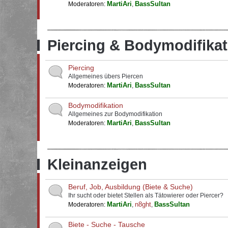
MartiAri
BassSultan
Moderatoren:
,
Piercing & Bodymodifikat
Piercing
Allgemeines übers Piercen
MartiAri
BassSultan
Moderatoren:
,
Bodymodifikation
Allgemeines zur Bodymodifikation
MartiAri
BassSultan
Moderatoren:
,
Kleinanzeigen
Beruf, Job, Ausbildung (Biete & Suche)
Ihr sucht oder bietet Stellen als Tätowierer oder Piercer?
MartiAri
n8ght
BassSultan
Moderatoren:
,
,
Biete - Suche - Tausche