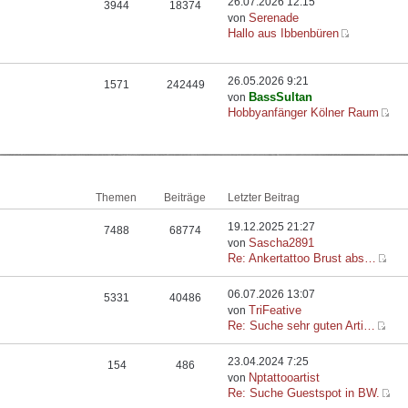
26.07.2026 12:15
3944
18374
Serenade
von
Hallo aus Ibbenbüren
26.05.2026 9:21
1571
242449
BassSultan
von
Hobbyanfänger Kölner Raum
Themen
Beiträge
Letzter Beitrag
19.12.2025 21:27
7488
68774
Sascha2891
von
Re: Ankertattoo Brust abs…
06.07.2026 13:07
5331
40486
TriFeative
von
Re: Suche sehr guten Arti…
23.04.2024 7:25
154
486
Nptattooartist
von
Re: Suche Guestspot in BW.