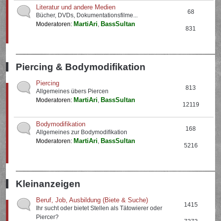
Literatur und andere Medien
68
Bücher, DVDs, Dokumentationsfilme...
MartiAri
BassSultan
Moderatoren:
,
831
Piercing & Bodymodifikation
Piercing
813
Allgemeines übers Piercen
MartiAri
BassSultan
Moderatoren:
,
12119
Bodymodifikation
168
Allgemeines zur Bodymodifikation
MartiAri
BassSultan
Moderatoren:
,
5216
Kleinanzeigen
Beruf, Job, Ausbildung (Biete & Suche)
1415
Ihr sucht oder bietet Stellen als Tätowierer oder
Piercer?