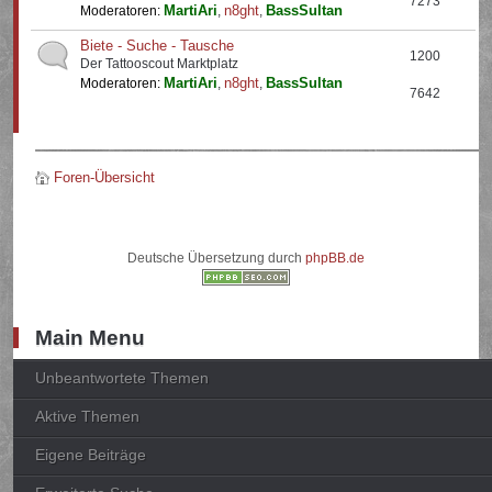
7273
MartiAri
n8ght
BassSultan
Moderatoren:
,
,
Biete - Suche - Tausche
1200
Der Tattooscout Marktplatz
MartiAri
n8ght
BassSultan
Moderatoren:
,
,
7642
Foren-Übersicht
Deutsche Übersetzung durch
phpBB.de
Main Menu
Unbeantwortete Themen
Aktive Themen
Eigene Beiträge