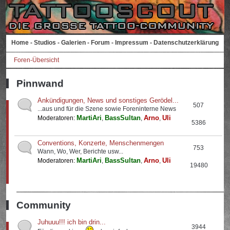
Home
-
Studios
-
Galerien
-
Forum
-
Impressum
-
Datenschutzerklärung
Foren-Übersicht
Pinnwand
Ankündigungen, News und sonstiges Gerödel...
507
...aus und für die Szene sowie Foreninterne News
MartiAri
BassSultan
Arno
Uli
Moderatoren:
,
,
,
5386
Conventions, Konzerte, Menschenmengen
753
Wann, Wo, Wer, Berichte usw...
MartiAri
BassSultan
Arno
Uli
Moderatoren:
,
,
,
19480
Community
Juhuuu!!! ich bin drin...
3944