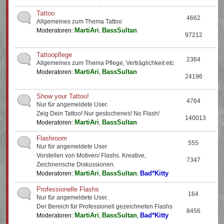
Tattoo
4662
Allgemeines zum Thema Tattoo
MartiAri
BassSultan
Moderatoren:
,
97212
Tattoopflege
2364
Allgemeines zum Thema Pflege, Verträglichkeit etc
MartiAri
BassSultan
Moderatoren:
,
24196
Show your Tattoo!
4764
Nur für angemeldete User.
Zeig Dein Tattoo! Nur gestochenes! No Flash!
140013
MartiAri
BassSultan
Moderatoren:
,
Flashroom
555
Nur für angemeldete User.
Vorstellen von Motiven/ Flashs. Kreative,
7347
Zeichnerische Diskussionen.
MartiAri
BassSultan
Bad*Kitty
Moderatoren:
,
,
Professionelle Flashs
164
Nur für angemeldete User.
Der Bereich für Professionell gezeichneten Flashs
8456
MartiAri
BassSultan
Bad*Kitty
Moderatoren:
,
,