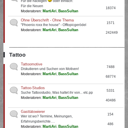
Für die nackigen
oder einfach:
Für die Neuen
18374
MartiAri
BassSultan
Moderatoren:
,
Ohne Überschrift - Ohne Thema
1571
"Phoenix roxx the house" - Offtopicgerödel
MartiAri
BassSultan
Moderatoren:
,
242449
Tattoo
Tattoomotive
7488
Diskutieren und Suchen von Motiven!
MartiAri
BassSultan
Moderatoren:
,
68774
Tattoo-Studios
5331
Suche Tattoostudio, Was haltet ihr von... etc.pp
MartiAri
BassSultan
Moderatoren:
,
40486
Gasttätowierer
154
Wer ist wo? Termine, Meinungen,
Erfahrungsberichte….
486
MartiAri
BassSultan
Moderatoren:
,