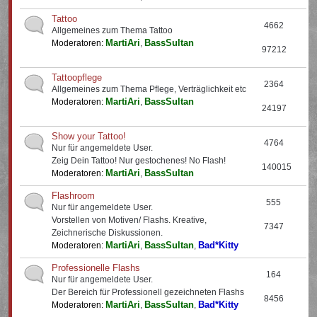
Tattoo
4662
Allgemeines zum Thema Tattoo
MartiAri
BassSultan
Moderatoren:
,
97212
Tattoopflege
2364
Allgemeines zum Thema Pflege, Verträglichkeit etc
MartiAri
BassSultan
Moderatoren:
,
24197
Show your Tattoo!
4764
Nur für angemeldete User.
Zeig Dein Tattoo! Nur gestochenes! No Flash!
140015
MartiAri
BassSultan
Moderatoren:
,
Flashroom
555
Nur für angemeldete User.
Vorstellen von Motiven/ Flashs. Kreative,
7347
Zeichnerische Diskussionen.
MartiAri
BassSultan
Bad*Kitty
Moderatoren:
,
,
Professionelle Flashs
164
Nur für angemeldete User.
Der Bereich für Professionell gezeichneten Flashs
8456
MartiAri
BassSultan
Bad*Kitty
Moderatoren:
,
,