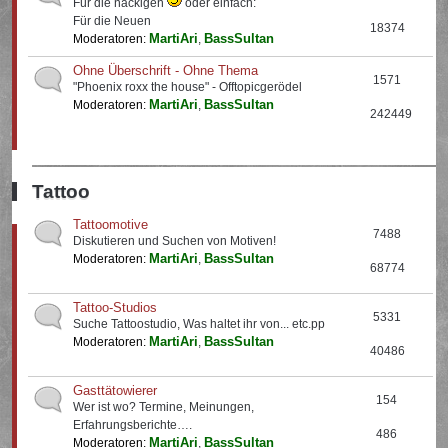
Für die nackigen
oder einfach:
Für die Neuen
18374
MartiAri
BassSultan
Moderatoren:
,
Ohne Überschrift - Ohne Thema
1571
"Phoenix roxx the house" - Offtopicgerödel
MartiAri
BassSultan
Moderatoren:
,
242449
Tattoo
Tattoomotive
7488
Diskutieren und Suchen von Motiven!
MartiAri
BassSultan
Moderatoren:
,
68774
Tattoo-Studios
5331
Suche Tattoostudio, Was haltet ihr von... etc.pp
MartiAri
BassSultan
Moderatoren:
,
40486
Gasttätowierer
154
Wer ist wo? Termine, Meinungen,
Erfahrungsberichte….
486
MartiAri
BassSultan
Moderatoren:
,