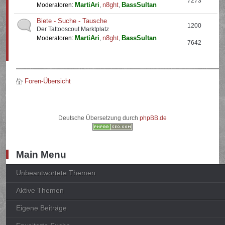
7273
MartiAri
n8ght
BassSultan
Moderatoren:
,
,
Biete - Suche - Tausche
1200
Der Tattooscout Marktplatz
MartiAri
n8ght
BassSultan
Moderatoren:
,
,
7642
Foren-Übersicht
Deutsche Übersetzung durch
phpBB.de
Main Menu
Unbeantwortete Themen
Aktive Themen
Eigene Beiträge