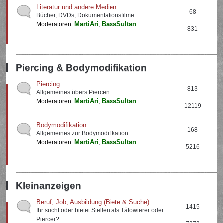
Literatur und andere Medien
68
Bücher, DVDs, Dokumentationsfilme...
MartiAri
BassSultan
Moderatoren:
,
831
Piercing & Bodymodifikation
Piercing
813
Allgemeines übers Piercen
MartiAri
BassSultan
Moderatoren:
,
12119
Bodymodifikation
168
Allgemeines zur Bodymodifikation
MartiAri
BassSultan
Moderatoren:
,
5216
Kleinanzeigen
Beruf, Job, Ausbildung (Biete & Suche)
1415
Ihr sucht oder bietet Stellen als Tätowierer oder
Piercer?