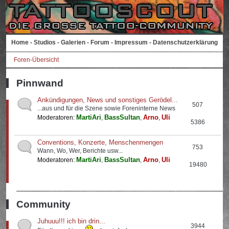
Home
-
Studios
-
Galerien
-
Forum
-
Impressum
-
Datenschutzerklärung
Foren-Übersicht
Pinnwand
Ankündigungen, News und sonstiges Gerödel...
507
...aus und für die Szene sowie Foreninterne News
MartiAri
BassSultan
Arno
Uli
Moderatoren:
,
,
,
5386
Conventions, Konzerte, Menschenmengen
753
Wann, Wo, Wer, Berichte usw...
MartiAri
BassSultan
Arno
Uli
Moderatoren:
,
,
,
19480
Community
Juhuuu!!! ich bin drin...
3944