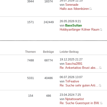
26.07.2026 12:15
3944
18374
Serenade
von
Hallo aus Ibbenbüren
26.05.2026 9:21
1571
242449
BassSultan
von
Hobbyanfänger Kölner Raum
Themen
Beiträge
Letzter Beitrag
19.12.2025 21:27
7488
68774
Sascha2891
von
Re: Ankertattoo Brust abs…
06.07.2026 13:07
5331
40486
TriFeative
von
Re: Suche sehr guten Arti…
23.04.2024 7:25
154
486
Nptattooartist
von
Re: Suche Guestspot in BW.