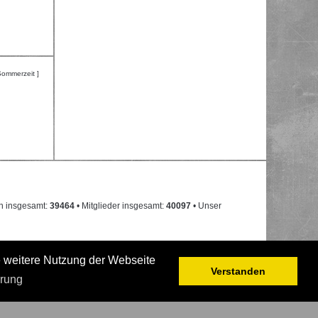
Sommerzeit ]
n insgesamt:
39464
• Mitglieder insgesamt:
40097
• Unser
e weitere Nutzung der Webseite
Verstanden
ärung