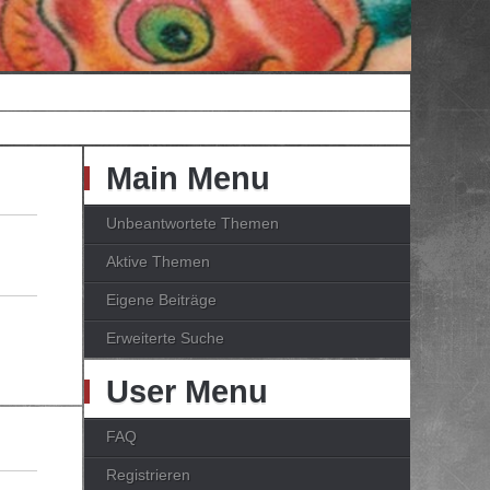
Main Menu
Unbeantwortete Themen
Aktive Themen
Eigene Beiträge
Erweiterte Suche
User Menu
FAQ
Registrieren