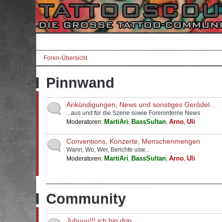
Foren-Übersicht
Pinnwand
Ankündigungen, News und sonstiges Gerödel...
...aus und für die Szene sowie Foreninterne News
MartiAri
BassSultan
Arno
Uli
Moderatoren:
,
,
,
Conventions, Konzerte, Menschenmengen
Wann, Wo, Wer, Berichte usw...
MartiAri
BassSultan
Arno
Uli
Moderatoren:
,
,
,
Community
Juhuuu!!! ich bin drin...