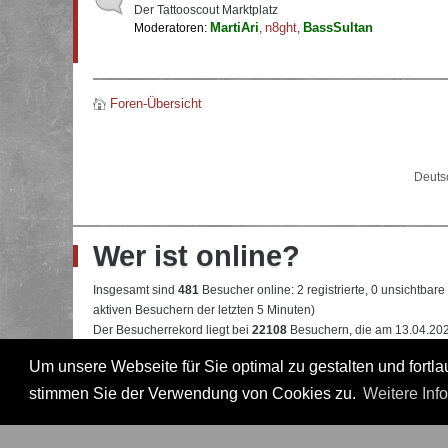
Der Tattooscout Marktplatz
MartiAri
n8ght
BassSultan
Moderatoren:
,
,
Foren-Übersicht
Deuts
Wer ist online?
Insgesamt sind
481
Besucher online: 2 registrierte, 0 unsichtbar
aktiven Besuchern der letzten 5 Minuten)
Der Besucherrekord liegt bei
22108
Besuchern, die am 13.04.2026
Um unsere Webseite für Sie optimal zu gestalten und fort
Mitglieder:
Google [Bot]
,
Google Adsense [Bot]
Legende:
Administrator
,
Moderator
,
Professional
,
Professional in
stimmen Sie der Verwendung von Cookies zu.
Weitere Inf