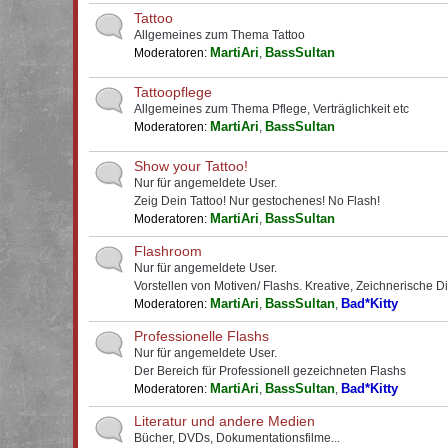
Tattoo
Allgemeines zum Thema Tattoo
MartiAri
BassSultan
Moderatoren:
,
Tattoopflege
Allgemeines zum Thema Pflege, Verträglichkeit etc
MartiAri
BassSultan
Moderatoren:
,
Show your Tattoo!
Nur für angemeldete User.
Zeig Dein Tattoo! Nur gestochenes! No Flash!
MartiAri
BassSultan
Moderatoren:
,
Flashroom
Nur für angemeldete User.
Vorstellen von Motiven/ Flashs. Kreative, Zeichnerische D
MartiAri
BassSultan
Bad*Kitty
Moderatoren:
,
,
Professionelle Flashs
Nur für angemeldete User.
Der Bereich für Professionell gezeichneten Flashs
MartiAri
BassSultan
Bad*Kitty
Moderatoren:
,
,
Literatur und andere Medien
Bücher, DVDs, Dokumentationsfilme...