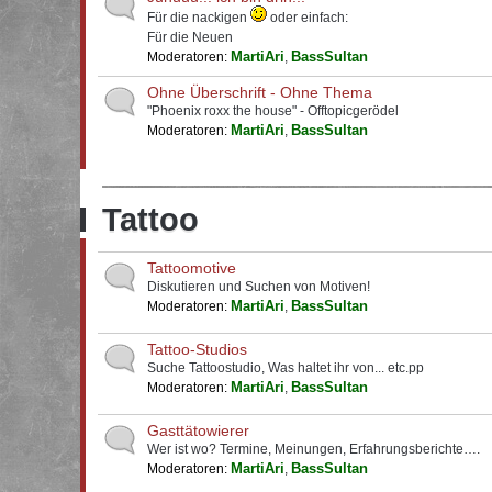
Für die nackigen
oder einfach:
Für die Neuen
MartiAri
BassSultan
Moderatoren:
,
Ohne Überschrift - Ohne Thema
"Phoenix roxx the house" - Offtopicgerödel
MartiAri
BassSultan
Moderatoren:
,
Tattoo
Tattoomotive
Diskutieren und Suchen von Motiven!
MartiAri
BassSultan
Moderatoren:
,
Tattoo-Studios
Suche Tattoostudio, Was haltet ihr von... etc.pp
MartiAri
BassSultan
Moderatoren:
,
Gasttätowierer
Wer ist wo? Termine, Meinungen, Erfahrungsberichte….
MartiAri
BassSultan
Moderatoren:
,