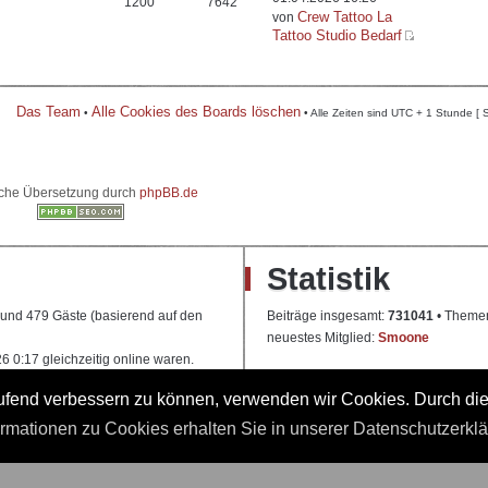
1200
7642
Crew Tattoo La
von
Tattoo Studio Bedarf
Das Team
Alle Cookies des Boards löschen
•
• Alle Zeiten sind UTC + 1 Stunde [ 
che Übersetzung durch
phpBB.de
Statistik
e und 479 Gäste (basierend auf den
Beiträge insgesamt:
731041
• Theme
neuestes Mitglied:
Smoone
 0:17 gleichzeitig online waren.
laufend verbessern zu können, verwenden wir Cookies. Durch di
 Ausbildung
ormationen zu Cookies erhalten Sie in unserer Datenschutzerkl