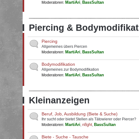
MartiAri
BassSultan
Moderatoren:
,
Piercing & Bodymodifikat
Piercing
Allgemeines übers Piercen
MartiAri
BassSultan
Moderatoren:
,
Bodymodifikation
Allgemeines zur Bodymodifikation
MartiAri
BassSultan
Moderatoren:
,
Kleinanzeigen
Beruf, Job, Ausbildung (Biete & Suche)
Ihr sucht oder bietet Stellen als Tätowierer oder Piercer?
MartiAri
n8ght
BassSultan
Moderatoren:
,
,
Biete - Suche - Tausche