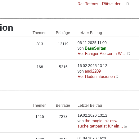
Re: Tattoos - Rätsel der …
ion
Themen
Beiträge
Letzter Beitrag
06.11.2025 11:00
813
12119
BassSultan
von
Re: Fähiger Piercer in Wi…
16.02.2025 13:12
168
5216
andi2209
von
Re: Hodeninfusionen
Themen
Beiträge
Letzter Beitrag
19.02.2026 13:12
1415
7273
the magic ink esw
von
suche tattoartist für ein…
01.04.2026 16:26