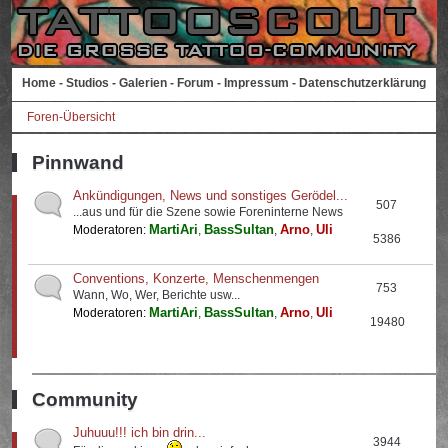
Home
-
Studios
-
Galerien
-
Forum
-
Impressum
-
Datenschutzerklärung
Foren-Übersicht
Pinnwand
Ankündigungen, News und sonstiges Gerödel...
507
...aus und für die Szene sowie Foreninterne News
MartiAri
BassSultan
Arno
Uli
Moderatoren:
,
,
,
5386
Conventions, Konzerte, Menschenmengen
753
Wann, Wo, Wer, Berichte usw...
MartiAri
BassSultan
Arno
Uli
Moderatoren:
,
,
,
19480
Community
Juhuuu!!! ich bin drin...
3944