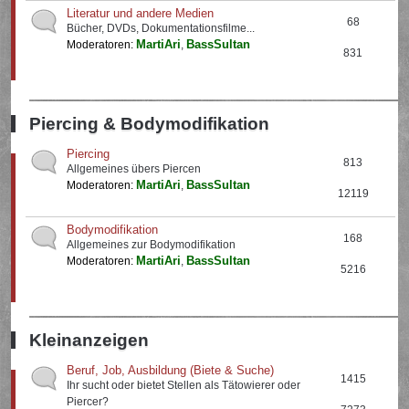
Literatur und andere Medien
68
Bücher, DVDs, Dokumentationsfilme...
MartiAri
BassSultan
Moderatoren:
,
831
Piercing & Bodymodifikation
Piercing
813
Allgemeines übers Piercen
MartiAri
BassSultan
Moderatoren:
,
12119
Bodymodifikation
168
Allgemeines zur Bodymodifikation
MartiAri
BassSultan
Moderatoren:
,
5216
Kleinanzeigen
Beruf, Job, Ausbildung (Biete & Suche)
1415
Ihr sucht oder bietet Stellen als Tätowierer oder
Piercer?