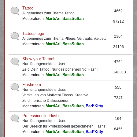
Tattoo
4662
Allgemeines zum Thema Tattoo
MartiAri
BassSultan
Moderatoren:
,
97212
Tattoopflege
2364
Allgemeines zum Thema Pflege, Verträglichkeit etc
MartiAri
BassSultan
Moderatoren:
,
24196
Show your Tattoo!
4764
Nur für angemeldete User.
Zeig Dein Tattoo! Nur gestochenes! No Flash!
140013
MartiAri
BassSultan
Moderatoren:
,
Flashroom
555
Nur für angemeldete User.
Vorstellen von Motiven/ Flashs. Kreative,
7347
Zeichnerische Diskussionen.
MartiAri
BassSultan
Bad*Kitty
Moderatoren:
,
,
Professionelle Flashs
164
Nur für angemeldete User.
Der Bereich für Professionell gezeichneten Flashs
8456
MartiAri
BassSultan
Bad*Kitty
Moderatoren:
,
,