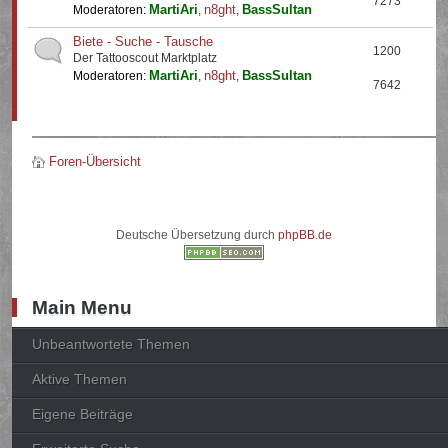
7273
MartiAri
n8ght
BassSultan
Moderatoren:
,
,
Biete - Suche - Tausche
1200
Der Tattooscout Marktplatz
MartiAri
n8ght
BassSultan
Moderatoren:
,
,
7642
Foren-Übersicht
Deutsche Übersetzung durch
phpBB.de
Main Menu
Unbeantwortete Themen
Aktive Themen
Eigene Beiträge