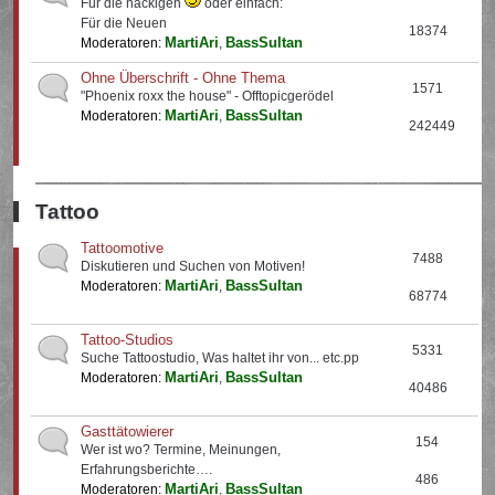
Für die nackigen
oder einfach:
Für die Neuen
18374
MartiAri
BassSultan
Moderatoren:
,
Ohne Überschrift - Ohne Thema
1571
"Phoenix roxx the house" - Offtopicgerödel
MartiAri
BassSultan
Moderatoren:
,
242449
Tattoo
Tattoomotive
7488
Diskutieren und Suchen von Motiven!
MartiAri
BassSultan
Moderatoren:
,
68774
Tattoo-Studios
5331
Suche Tattoostudio, Was haltet ihr von... etc.pp
MartiAri
BassSultan
Moderatoren:
,
40486
Gasttätowierer
154
Wer ist wo? Termine, Meinungen,
Erfahrungsberichte….
486
MartiAri
BassSultan
Moderatoren:
,