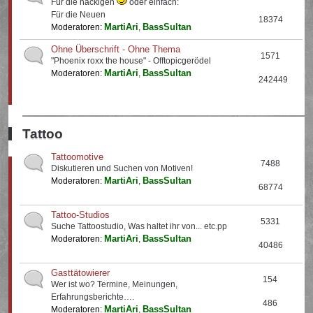
Für die nackigen
oder einfach:
Für die Neuen
18374
MartiAri
BassSultan
Moderatoren:
,
Ohne Überschrift - Ohne Thema
1571
"Phoenix roxx the house" - Offtopicgerödel
MartiAri
BassSultan
Moderatoren:
,
242449
Tattoo
Tattoomotive
7488
Diskutieren und Suchen von Motiven!
MartiAri
BassSultan
Moderatoren:
,
68774
Tattoo-Studios
5331
Suche Tattoostudio, Was haltet ihr von... etc.pp
MartiAri
BassSultan
Moderatoren:
,
40486
Gasttätowierer
154
Wer ist wo? Termine, Meinungen,
Erfahrungsberichte….
486
MartiAri
BassSultan
Moderatoren:
,