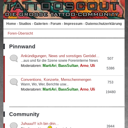
Home
-
Studios
-
Galerien
-
Forum
-
Impressum
-
Datenschutzerklärung
Foren-Übersicht
Pinnwand
Ankündigungen, News und sonstiges Gerödel...
507
...aus und für die Szene sowie Foreninterne News
MartiAri
BassSultan
Arno
Uli
Moderatoren:
,
,
,
5386
Conventions, Konzerte, Menschenmengen
753
Wann, Wo, Wer, Berichte usw...
MartiAri
BassSultan
Arno
Uli
Moderatoren:
,
,
,
19480
Community
Juhuuu!!! ich bin drin...
3944