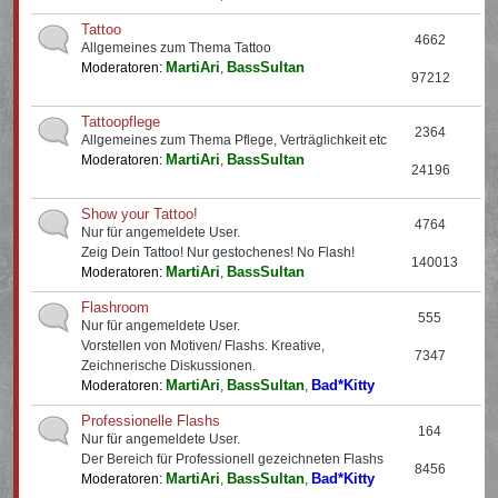
Tattoo
4662
Allgemeines zum Thema Tattoo
MartiAri
BassSultan
Moderatoren:
,
97212
Tattoopflege
2364
Allgemeines zum Thema Pflege, Verträglichkeit etc
MartiAri
BassSultan
Moderatoren:
,
24196
Show your Tattoo!
4764
Nur für angemeldete User.
Zeig Dein Tattoo! Nur gestochenes! No Flash!
140013
MartiAri
BassSultan
Moderatoren:
,
Flashroom
555
Nur für angemeldete User.
Vorstellen von Motiven/ Flashs. Kreative,
7347
Zeichnerische Diskussionen.
MartiAri
BassSultan
Bad*Kitty
Moderatoren:
,
,
Professionelle Flashs
164
Nur für angemeldete User.
Der Bereich für Professionell gezeichneten Flashs
8456
MartiAri
BassSultan
Bad*Kitty
Moderatoren:
,
,