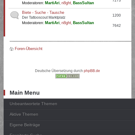
7273
MartiAri
n8ght
BassSultan
Moderatoren:
,
,
Biete - Suche - Tausche
1200
Der Tattooscout Marktplatz
MartiAri
n8ght
BassSultan
Moderatoren:
,
,
7642
Foren-Übersicht
Deutsche Übersetzung durch
phpBB.de
Main Menu
Unbeantwortete Themen
Aktive Themen
Eigene Beiträge