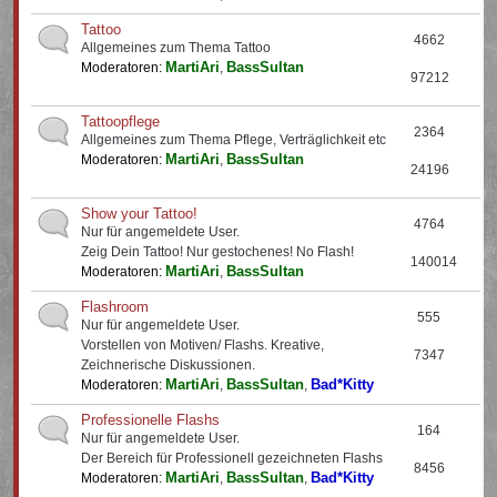
Tattoo
4662
Allgemeines zum Thema Tattoo
MartiAri
BassSultan
Moderatoren:
,
97212
Tattoopflege
2364
Allgemeines zum Thema Pflege, Verträglichkeit etc
MartiAri
BassSultan
Moderatoren:
,
24196
Show your Tattoo!
4764
Nur für angemeldete User.
Zeig Dein Tattoo! Nur gestochenes! No Flash!
140014
MartiAri
BassSultan
Moderatoren:
,
Flashroom
555
Nur für angemeldete User.
Vorstellen von Motiven/ Flashs. Kreative,
7347
Zeichnerische Diskussionen.
MartiAri
BassSultan
Bad*Kitty
Moderatoren:
,
,
Professionelle Flashs
164
Nur für angemeldete User.
Der Bereich für Professionell gezeichneten Flashs
8456
MartiAri
BassSultan
Bad*Kitty
Moderatoren:
,
,