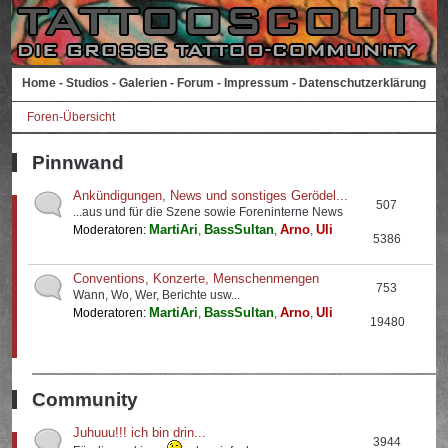
Home
-
Studios
-
Galerien
-
Forum
-
Impressum
-
Datenschutzerklärung
Foren-Übersicht
Pinnwand
Ankündigungen, News und sonstiges Gerödel...
507
...aus und für die Szene sowie Foreninterne News
MartiAri
BassSultan
Arno
Uli
Moderatoren:
,
,
,
5386
Conventions, Konzerte, Menschenmengen
753
Wann, Wo, Wer, Berichte usw...
MartiAri
BassSultan
Arno
Uli
Moderatoren:
,
,
,
19480
Community
Juhuuu!!! ich bin drin...
3944