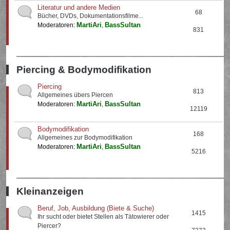
Literatur und andere Medien
68
Bücher, DVDs, Dokumentationsfilme...
MartiAri
BassSultan
Moderatoren:
,
831
Piercing & Bodymodifikation
Piercing
813
Allgemeines übers Piercen
MartiAri
BassSultan
Moderatoren:
,
12119
Bodymodifikation
168
Allgemeines zur Bodymodifikation
MartiAri
BassSultan
Moderatoren:
,
5216
Kleinanzeigen
Beruf, Job, Ausbildung (Biete & Suche)
1415
Ihr sucht oder bietet Stellen als Tätowierer oder
Piercer?