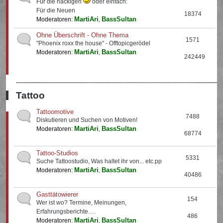
Für die nackigen
oder einfach:
Für die Neuen
18374
MartiAri
BassSultan
Moderatoren:
,
Ohne Überschrift - Ohne Thema
1571
"Phoenix roxx the house" - Offtopicgerödel
MartiAri
BassSultan
Moderatoren:
,
242449
Tattoo
Tattoomotive
7488
Diskutieren und Suchen von Motiven!
MartiAri
BassSultan
Moderatoren:
,
68774
Tattoo-Studios
5331
Suche Tattoostudio, Was haltet ihr von... etc.pp
MartiAri
BassSultan
Moderatoren:
,
40486
Gasttätowierer
154
Wer ist wo? Termine, Meinungen,
Erfahrungsberichte….
486
MartiAri
BassSultan
Moderatoren:
,