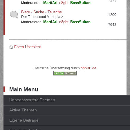
7273
MartiAri
n8ght
BassSultan
Moderatoren:
,
,
Biete - Suche - Tausche
1200
Der Tattooscout Marktplatz
MartiAri
n8ght
BassSultan
Moderatoren:
,
,
7642
Foren-Übersicht
Deutsche Übersetzung durch
phpBB.de
Main Menu
Unbeantwortete Themen
Aktive Themen
Eigene Beiträge