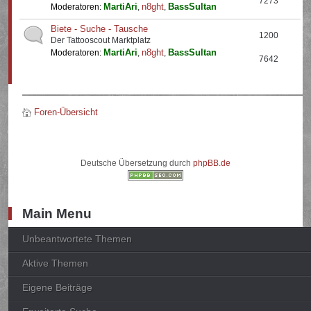
7273
MartiAri
n8ght
BassSultan
Moderatoren:
,
,
Biete - Suche - Tausche
1200
Der Tattooscout Marktplatz
MartiAri
n8ght
BassSultan
Moderatoren:
,
,
7642
Foren-Übersicht
Deutsche Übersetzung durch
phpBB.de
Main Menu
Unbeantwortete Themen
Aktive Themen
Eigene Beiträge