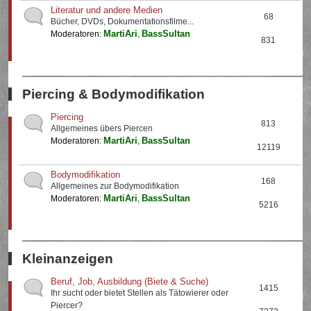
Literatur und andere Medien
68
Bücher, DVDs, Dokumentationsfilme...
MartiAri
BassSultan
Moderatoren:
,
831
Piercing & Bodymodifikation
Piercing
813
Allgemeines übers Piercen
MartiAri
BassSultan
Moderatoren:
,
12119
Bodymodifikation
168
Allgemeines zur Bodymodifikation
MartiAri
BassSultan
Moderatoren:
,
5216
Kleinanzeigen
Beruf, Job, Ausbildung (Biete & Suche)
1415
Ihr sucht oder bietet Stellen als Tätowierer oder
Piercer?