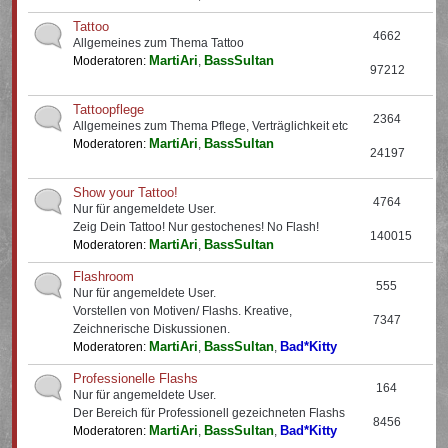
Tattoo
4662
Allgemeines zum Thema Tattoo
MartiAri
BassSultan
Moderatoren:
,
97212
Tattoopflege
2364
Allgemeines zum Thema Pflege, Verträglichkeit etc
MartiAri
BassSultan
Moderatoren:
,
24197
Show your Tattoo!
4764
Nur für angemeldete User.
Zeig Dein Tattoo! Nur gestochenes! No Flash!
140015
MartiAri
BassSultan
Moderatoren:
,
Flashroom
555
Nur für angemeldete User.
Vorstellen von Motiven/ Flashs. Kreative,
7347
Zeichnerische Diskussionen.
MartiAri
BassSultan
Bad*Kitty
Moderatoren:
,
,
Professionelle Flashs
164
Nur für angemeldete User.
Der Bereich für Professionell gezeichneten Flashs
8456
MartiAri
BassSultan
Bad*Kitty
Moderatoren:
,
,