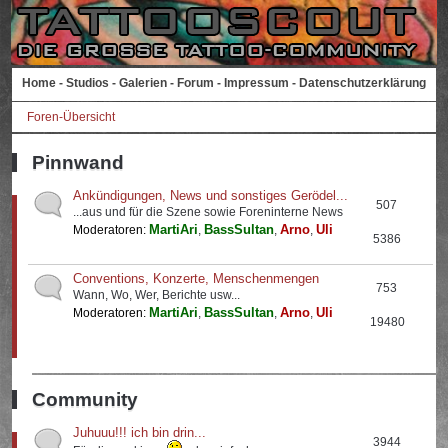
Home
-
Studios
-
Galerien
-
Forum
-
Impressum
-
Datenschutzerklärung
Foren-Übersicht
Pinnwand
Ankündigungen, News und sonstiges Gerödel...
507
...aus und für die Szene sowie Foreninterne News
MartiAri
BassSultan
Arno
Uli
Moderatoren:
,
,
,
5386
Conventions, Konzerte, Menschenmengen
753
Wann, Wo, Wer, Berichte usw...
MartiAri
BassSultan
Arno
Uli
Moderatoren:
,
,
,
19480
Community
Juhuuu!!! ich bin drin...
3944