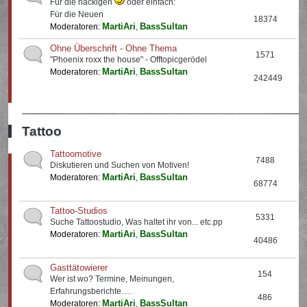
Für die nackigen
oder einfach:
Für die Neuen
18374
MartiAri
BassSultan
Moderatoren:
,
Ohne Überschrift - Ohne Thema
1571
"Phoenix roxx the house" - Offtopicgerödel
MartiAri
BassSultan
Moderatoren:
,
242449
Tattoo
Tattoomotive
7488
Diskutieren und Suchen von Motiven!
MartiAri
BassSultan
Moderatoren:
,
68774
Tattoo-Studios
5331
Suche Tattoostudio, Was haltet ihr von... etc.pp
MartiAri
BassSultan
Moderatoren:
,
40486
Gasttätowierer
154
Wer ist wo? Termine, Meinungen,
Erfahrungsberichte….
486
MartiAri
BassSultan
Moderatoren:
,