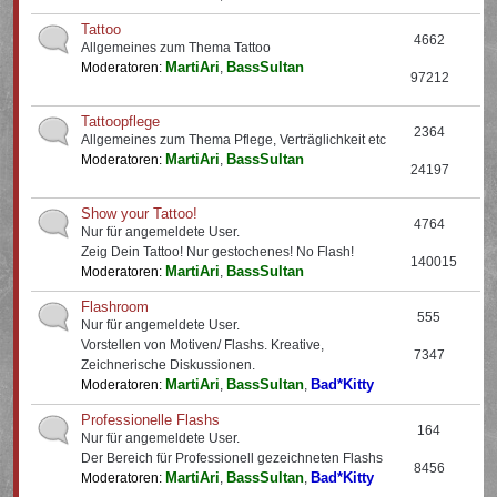
Tattoo
4662
Allgemeines zum Thema Tattoo
MartiAri
BassSultan
Moderatoren:
,
97212
Tattoopflege
2364
Allgemeines zum Thema Pflege, Verträglichkeit etc
MartiAri
BassSultan
Moderatoren:
,
24197
Show your Tattoo!
4764
Nur für angemeldete User.
Zeig Dein Tattoo! Nur gestochenes! No Flash!
140015
MartiAri
BassSultan
Moderatoren:
,
Flashroom
555
Nur für angemeldete User.
Vorstellen von Motiven/ Flashs. Kreative,
7347
Zeichnerische Diskussionen.
MartiAri
BassSultan
Bad*Kitty
Moderatoren:
,
,
Professionelle Flashs
164
Nur für angemeldete User.
Der Bereich für Professionell gezeichneten Flashs
8456
MartiAri
BassSultan
Bad*Kitty
Moderatoren:
,
,