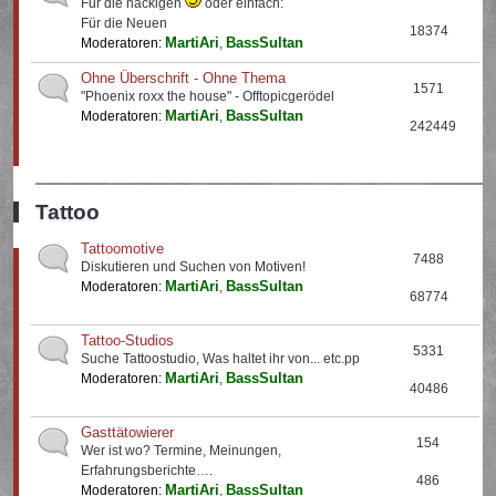
Für die nackigen
oder einfach:
Für die Neuen
18374
MartiAri
BassSultan
Moderatoren:
,
Ohne Überschrift - Ohne Thema
1571
"Phoenix roxx the house" - Offtopicgerödel
MartiAri
BassSultan
Moderatoren:
,
242449
Tattoo
Tattoomotive
7488
Diskutieren und Suchen von Motiven!
MartiAri
BassSultan
Moderatoren:
,
68774
Tattoo-Studios
5331
Suche Tattoostudio, Was haltet ihr von... etc.pp
MartiAri
BassSultan
Moderatoren:
,
40486
Gasttätowierer
154
Wer ist wo? Termine, Meinungen,
Erfahrungsberichte….
486
MartiAri
BassSultan
Moderatoren:
,