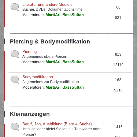
Literatur und andere Medien
68
Bücher, DVDs, Dokumentationsfilme...
MartiAri
BassSultan
Moderatoren:
,
831
Piercing & Bodymodifikation
Piercing
813
Allgemeines übers Piercen
MartiAri
BassSultan
Moderatoren:
,
12119
Bodymodifikation
168
Allgemeines zur Bodymodifikation
MartiAri
BassSultan
Moderatoren:
,
5216
Kleinanzeigen
Beruf, Job, Ausbildung (Biete & Suche)
1415
Ihr sucht oder bietet Stellen als Tätowierer oder
Piercer?