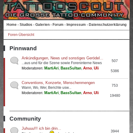
Home
-
Studios
-
Galerien
-
Forum
-
Impressum
-
Datenschutzerklärung
Foren-Übersicht
Pinnwand
Ankündigungen, News und sonstiges Gerödel...
507
...aus und für die Szene sowie Foreninterne News
MartiAri
BassSultan
Arno
Uli
Moderatoren:
,
,
,
5386
Conventions, Konzerte, Menschenmengen
753
Wann, Wo, Wer, Berichte usw...
MartiAri
BassSultan
Arno
Uli
Moderatoren:
,
,
,
19480
Community
Juhuuu!!! ich bin drin...
3944