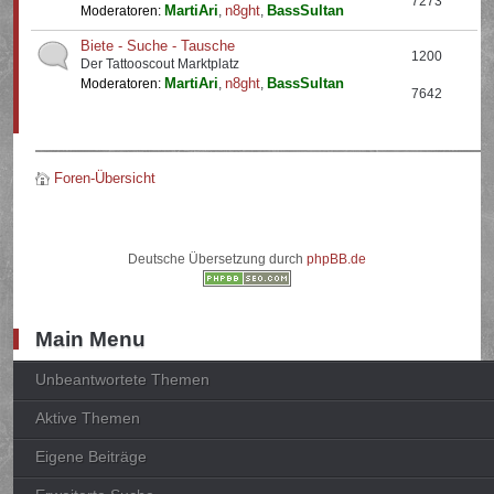
7273
MartiAri
n8ght
BassSultan
Moderatoren:
,
,
Biete - Suche - Tausche
1200
Der Tattooscout Marktplatz
MartiAri
n8ght
BassSultan
Moderatoren:
,
,
7642
Foren-Übersicht
Deutsche Übersetzung durch
phpBB.de
Main Menu
Unbeantwortete Themen
Aktive Themen
Eigene Beiträge