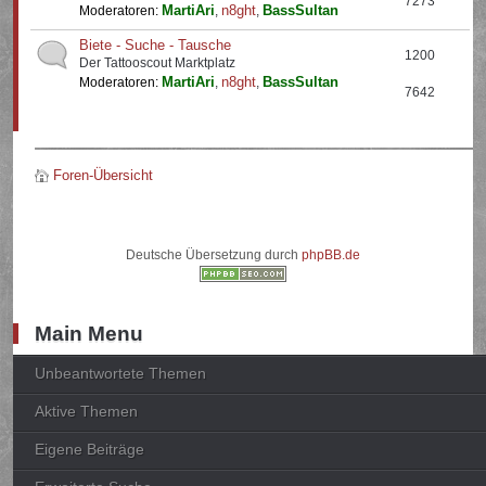
7273
MartiAri
n8ght
BassSultan
Moderatoren:
,
,
Biete - Suche - Tausche
1200
Der Tattooscout Marktplatz
MartiAri
n8ght
BassSultan
Moderatoren:
,
,
7642
Foren-Übersicht
Deutsche Übersetzung durch
phpBB.de
Main Menu
Unbeantwortete Themen
Aktive Themen
Eigene Beiträge