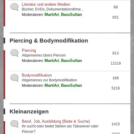
Literatur und andere Medien
68
Bücher, DVDs, Dokumentationsfilme...
MartiAri
BassSultan
Moderatoren:
,
831
Piercing & Bodymodifikation
Piercing
813
Allgemeines übers Piercen
MartiAri
BassSultan
Moderatoren:
,
12119
Bodymodifikation
168
Allgemeines zur Bodymodifikation
MartiAri
BassSultan
Moderatoren:
,
5216
Kleinanzeigen
Beruf, Job, Ausbildung (Biete & Suche)
1415
Ihr sucht oder bietet Stellen als Tätowierer oder
Piercer?