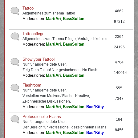
Tattoo
4662
Allgemeines zum Thema Tattoo
MartiAri
BassSultan
Moderatoren:
,
97212
Tattoopflege
2364
Allgemeines zum Thema Pflege, Verträglichkeit etc
MartiAri
BassSultan
Moderatoren:
,
24196
Show your Tattoo!
4764
Nur für angemeldete User.
Zeig Dein Tattoo! Nur gestochenes! No Flash!
140014
MartiAri
BassSultan
Moderatoren:
,
Flashroom
555
Nur für angemeldete User.
Vorstellen von Motiven/ Flashs. Kreative,
7347
Zeichnerische Diskussionen.
MartiAri
BassSultan
Bad*Kitty
Moderatoren:
,
,
Professionelle Flashs
164
Nur für angemeldete User.
Der Bereich für Professionell gezeichneten Flashs
8456
MartiAri
BassSultan
Bad*Kitty
Moderatoren:
,
,