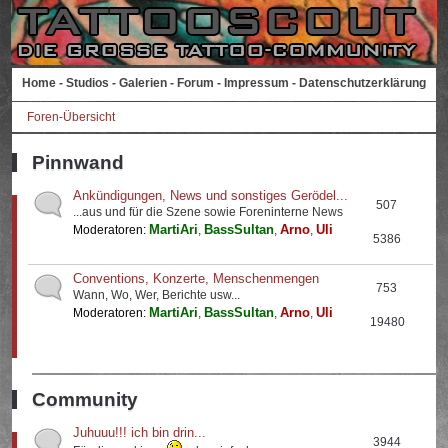
Home
-
Studios
-
Galerien
-
Forum
-
Impressum
-
Datenschutzerklärung
Foren-Übersicht
Pinnwand
Ankündigungen, News und sonstiges Gerödel...
507
...aus und für die Szene sowie Foreninterne News
MartiAri
BassSultan
Arno
Uli
Moderatoren:
,
,
,
5386
Conventions, Konzerte, Menschenmengen
753
Wann, Wo, Wer, Berichte usw...
MartiAri
BassSultan
Arno
Uli
Moderatoren:
,
,
,
19480
Community
Juhuuu!!! ich bin drin...
3944