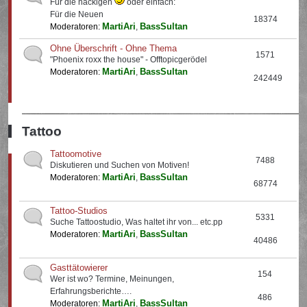
Für die nackigen
oder einfach:
Für die Neuen
18374
MartiAri
BassSultan
Moderatoren:
,
Ohne Überschrift - Ohne Thema
1571
"Phoenix roxx the house" - Offtopicgerödel
MartiAri
BassSultan
Moderatoren:
,
242449
Tattoo
Tattoomotive
7488
Diskutieren und Suchen von Motiven!
MartiAri
BassSultan
Moderatoren:
,
68774
Tattoo-Studios
5331
Suche Tattoostudio, Was haltet ihr von... etc.pp
MartiAri
BassSultan
Moderatoren:
,
40486
Gasttätowierer
154
Wer ist wo? Termine, Meinungen,
Erfahrungsberichte….
486
MartiAri
BassSultan
Moderatoren:
,