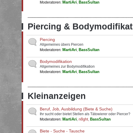
MartiAri
BassSultan
Moderatoren:
,
Piercing & Bodymodifikat
Piercing
Allgemeines übers Piercen
MartiAri
BassSultan
Moderatoren:
,
Bodymodifikation
Allgemeines zur Bodymodifikation
MartiAri
BassSultan
Moderatoren:
,
Kleinanzeigen
Beruf, Job, Ausbildung (Biete & Suche)
Ihr sucht oder bietet Stellen als Tätowierer oder Piercer?
MartiAri
n8ght
BassSultan
Moderatoren:
,
,
Biete - Suche - Tausche