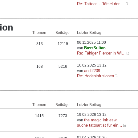
Re: Tattoos - Rätsel der …
ion
Themen
Beiträge
Letzter Beitrag
06.11.2025 11:00
813
12119
BassSultan
von
Re: Fähiger Piercer in Wi…
16.02.2025 13:12
168
5216
andi2209
von
Re: Hodeninfusionen
Themen
Beiträge
Letzter Beitrag
19.02.2026 13:12
1415
7273
the magic ink esw
von
suche tattoartist für ein…
01.04.2026 16:26