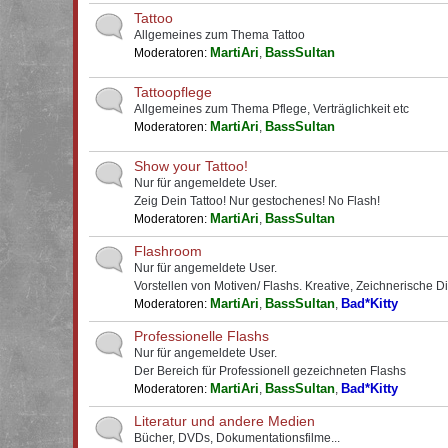
Tattoo
Allgemeines zum Thema Tattoo
MartiAri
BassSultan
Moderatoren:
,
Tattoopflege
Allgemeines zum Thema Pflege, Verträglichkeit etc
MartiAri
BassSultan
Moderatoren:
,
Show your Tattoo!
Nur für angemeldete User.
Zeig Dein Tattoo! Nur gestochenes! No Flash!
MartiAri
BassSultan
Moderatoren:
,
Flashroom
Nur für angemeldete User.
Vorstellen von Motiven/ Flashs. Kreative, Zeichnerische D
MartiAri
BassSultan
Bad*Kitty
Moderatoren:
,
,
Professionelle Flashs
Nur für angemeldete User.
Der Bereich für Professionell gezeichneten Flashs
MartiAri
BassSultan
Bad*Kitty
Moderatoren:
,
,
Literatur und andere Medien
Bücher, DVDs, Dokumentationsfilme...