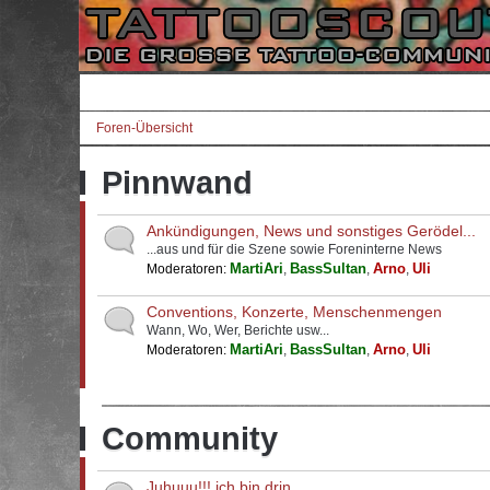
Foren-Übersicht
Pinnwand
Ankündigungen, News und sonstiges Gerödel...
...aus und für die Szene sowie Foreninterne News
MartiAri
BassSultan
Arno
Uli
Moderatoren:
,
,
,
Conventions, Konzerte, Menschenmengen
Wann, Wo, Wer, Berichte usw...
MartiAri
BassSultan
Arno
Uli
Moderatoren:
,
,
,
Community
Juhuuu!!! ich bin drin...