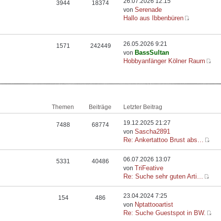
26.07.2026 12:15
3944
18374
Serenade
von
Hallo aus Ibbenbüren
26.05.2026 9:21
1571
242449
BassSultan
von
Hobbyanfänger Kölner Raum
Themen
Beiträge
Letzter Beitrag
19.12.2025 21:27
7488
68774
Sascha2891
von
Re: Ankertattoo Brust abs…
06.07.2026 13:07
5331
40486
TriFeative
von
Re: Suche sehr guten Arti…
23.04.2024 7:25
154
486
Nptattooartist
von
Re: Suche Guestspot in BW.