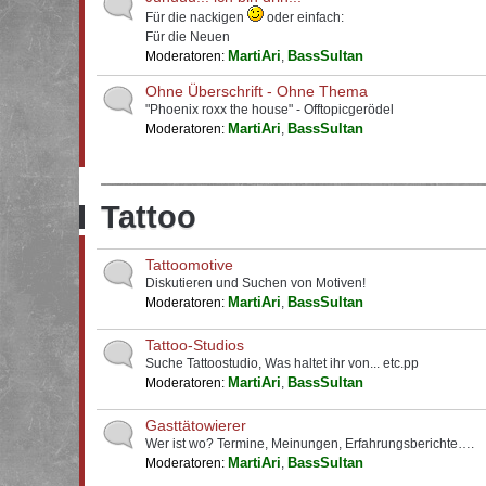
Für die nackigen
oder einfach:
Für die Neuen
MartiAri
BassSultan
Moderatoren:
,
Ohne Überschrift - Ohne Thema
"Phoenix roxx the house" - Offtopicgerödel
MartiAri
BassSultan
Moderatoren:
,
Tattoo
Tattoomotive
Diskutieren und Suchen von Motiven!
MartiAri
BassSultan
Moderatoren:
,
Tattoo-Studios
Suche Tattoostudio, Was haltet ihr von... etc.pp
MartiAri
BassSultan
Moderatoren:
,
Gasttätowierer
Wer ist wo? Termine, Meinungen, Erfahrungsberichte….
MartiAri
BassSultan
Moderatoren:
,