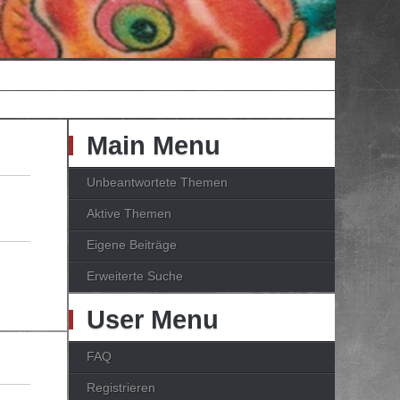
Main Menu
Unbeantwortete Themen
Aktive Themen
Eigene Beiträge
Erweiterte Suche
User Menu
FAQ
Registrieren