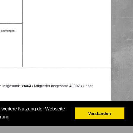
Sommerzeit ]
n insgesamt:
39464
• Mitglieder insgesamt:
40097
• Unser
e weitere Nutzung der Webseite
Verstanden
ärung