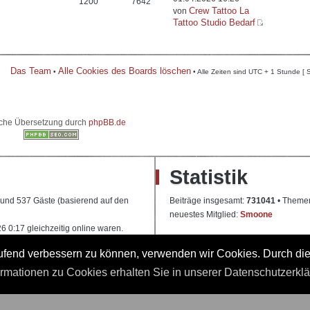
1200
7642
Crew Tattoo La
von
Tattoo Studio Bedarf
Das Team
Alle Cookies des Boards löschen
•
• Alle Zeiten sind UTC + 1 Stunde [ 
che Übersetzung durch
phpBB.de
Statistik
e und 537 Gäste (basierend auf den
Beiträge insgesamt:
731041
• Theme
neuestes Mitglied:
Smoone
 0:17 gleichzeitig online waren.
laufend verbessern zu können, verwenden wir Cookies. Durch di
 Ausbildung
ormationen zu Cookies erhalten Sie in unserer Datenschutzerkl