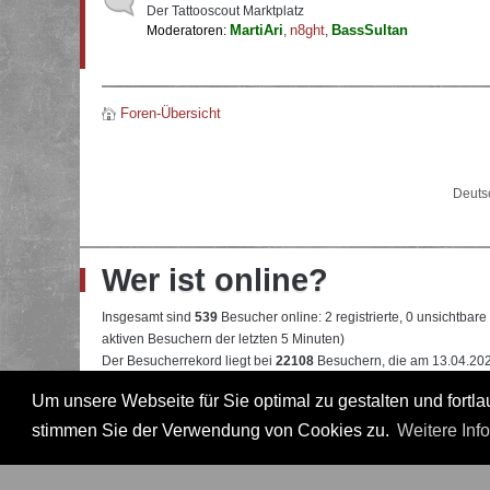
Der Tattooscout Marktplatz
MartiAri
n8ght
BassSultan
Moderatoren:
,
,
Foren-Übersicht
Deuts
Wer ist online?
Insgesamt sind
539
Besucher online: 2 registrierte, 0 unsichtbar
aktiven Besuchern der letzten 5 Minuten)
Der Besucherrekord liegt bei
22108
Besuchern, die am 13.04.2026
Um unsere Webseite für Sie optimal zu gestalten und fort
Mitglieder:
Google [Bot]
,
Google Adsense [Bot]
Legende:
Administrator
,
Moderator
,
Professional
,
Professional in
stimmen Sie der Verwendung von Cookies zu.
Weitere Inf